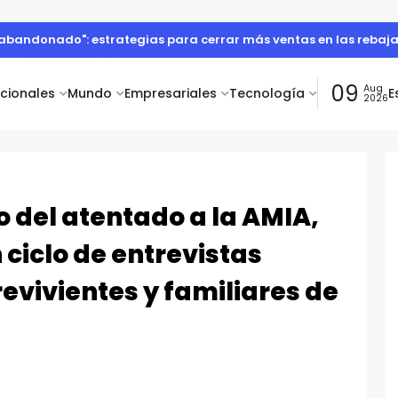
o abandonado": estrategias para cerrar más ventas en las rebaj
09
Aug
acionales
Mundo
Empresariales
Tecnología
E
2026
io del atentado a la AMIA,
ciclo de entrevistas
evivientes y familiares de