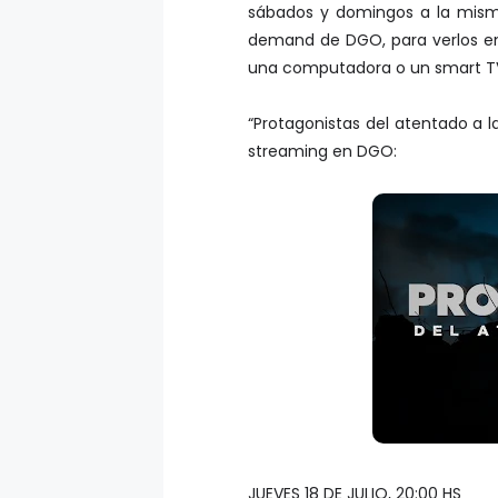
sábados y domingos a la misma
demand de
DGO
, para verlos 
una computadora o un smart T
“Protagonistas del atentado a l
streaming en
DGO
:
J
UEVES 18 DE JULIO, 20:00 HS