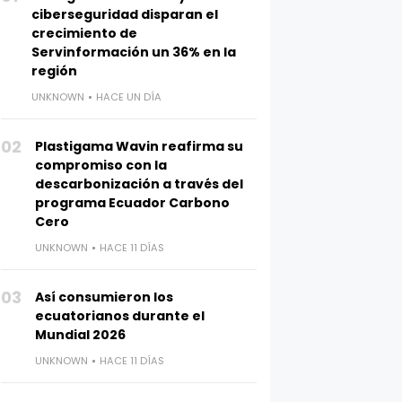
ciberseguridad disparan el
crecimiento de
Servinformación un 36% en la
región
UNKNOWN
HACE UN DÍA
02
Plastigama Wavin reafirma su
compromiso con la
descarbonización a través del
programa Ecuador Carbono
Cero
UNKNOWN
HACE 11 DÍAS
03
Así consumieron los
ecuatorianos durante el
Mundial 2026
UNKNOWN
HACE 11 DÍAS