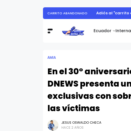
Adiós al "carrit
CARRITO ABANDONADO
Ecuador
Intern
AMIA
En el 30° aniversar
DNEWS presenta un 
exclusivas con sobr
las víctimas
JESUS OSWALDO CHECA
HACE 2 AÑOS