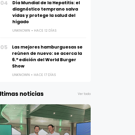
04
Día Mundial de la Hepatitis: el
diagnóstico temprano salva
vidas y protege la salud del
hígado
UNKNOWN
HACE 12 DÍAS
05
Las mejores hamburguesas se
reúnen de nuevo: se acerca la
6.ª edición del World Burger
Show
UNKNOWN
HACE 17 DÍAS
ltimas noticias
Ver todo