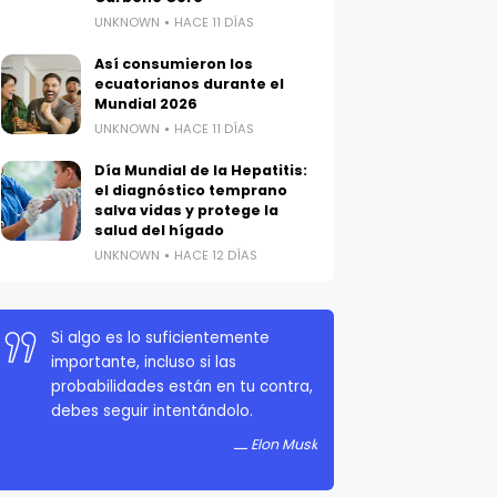
UNKNOWN
HACE 11 DÍAS
Así consumieron los
ecuatorianos durante el
Mundial 2026
UNKNOWN
HACE 11 DÍAS
Día Mundial de la Hepatitis:
el diagnóstico temprano
salva vidas y protege la
salud del hígado
UNKNOWN
HACE 12 DÍAS
Si algo es lo suficientemente
importante, incluso si las
probabilidades están en tu contra,
debes seguir intentándolo.
Elon Musk