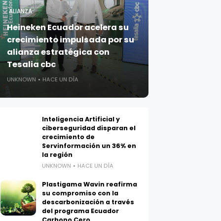
ALIANZA
Heineken Ecuador acelera su
crecimiento impulsada por su
alianza estratégica con
Tesalia cbc
UNKNOWN
HACE UN DÍA
Inteligencia Artificial y
ciberseguridad disparan el
crecimiento de
Servinformación un 36% en
la región
UNKNOWN
HACE UN DÍA
Plastigama Wavin reafirma
su compromiso con la
descarbonización a través
del programa Ecuador
Carbono Cero