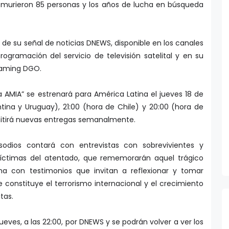
ue murieron 85 personas y los años de lucha en búsqueda
s de su señal de noticias DNEWS, disponible en los canales
rogramación del servicio de televisión satelital y en su
eaming
DGO
.
a AMIA” se estrenará para América Latina el jueves 18 de
entina y Uruguay), 21:00 (hora de Chile) y 20:00 (hora de
mitirá nuevas entregas semanalmente.
odios contará con entrevistas con sobrevivientes y
 víctimas del atentado, que rememorarán aquel trágico
tina con testimonios que invitan a reflexionar y tomar
e constituye el terrorismo internacional y el crecimiento
tas.
jueves, a las 22:00, por DNEWS y se podrán volver a ver los