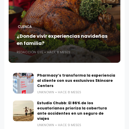
CUENCA
¿Donde vivir experiencias navideñas
en familia?
REDACCIÓN GYE
HACE 8 MESES
Pharmacy’s transforma la experiencia
al cliente con sus exclusivos Skincare
Centers
UNKNOWN
HACE 8 MESES
Estudio Chubb: El 86% de los
ecuatorianos prioriza la cobertura
ante accidentes en un seguro de
viajes
UNKNOWN
HACE 9 MESES