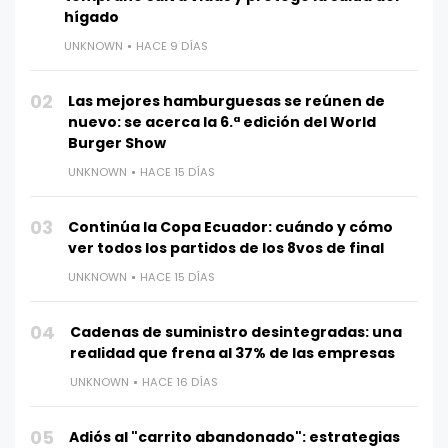
hígado
UNKNOWN
HACE 9 DÍAS
02
Las mejores hamburguesas se reúnen de
nuevo: se acerca la 6.ª edición del World
Burger Show
UNKNOWN
HACE 15 DÍAS
03
Continúa la Copa Ecuador: cuándo y cómo
ver todos los partidos de los 8vos de final
UNKNOWN
HACE 15 DÍAS
04
Cadenas de suministro desintegradas: una
realidad que frena al 37% de las empresas
UNKNOWN
HACE 16 DÍAS
05
Adiós al "carrito abandonado": estrategias