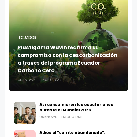
ECUADOR
Plastigama Wavin reafirma su
compromiso con la descarbonización
a través del programa Ecuador
Carbono Cero
UNKNOWN
HACE 9 DÍAS
Así consumieron los ecuatorianos
durante el Mundial 2026
UNKNOWN
HACE 9 DÍAS
Adiós al "carrito abandonado":