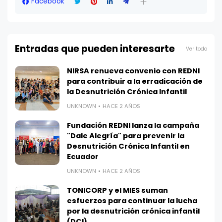
Facebook
Entradas que pueden interesarte
Ver todo
NIRSA renueva convenio con REDNI
para contribuir a la erradicación de
la Desnutrición Crónica Infantil
UNKNOWN
HACE 2 AÑOS
Fundación REDNI lanza la campaña
"Dale Alegría" para prevenir la
Desnutrición Crónica Infantil en
Ecuador
UNKNOWN
HACE 2 AÑOS
TONICORP y el MIES suman
esfuerzos para continuar la lucha
por la desnutrición crónica infantil
(DCI)