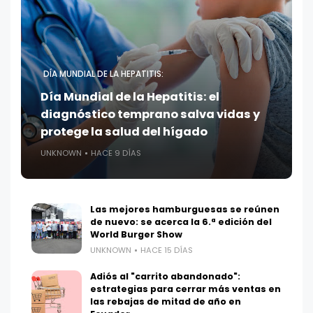
DÍA MUNDIAL DE LA HEPATITIS:
Día Mundial de la Hepatitis: el
diagnóstico temprano salva vidas y
protege la salud del hígado
UNKNOWN
HACE 9 DÍAS
Las mejores hamburguesas se reúnen
de nuevo: se acerca la 6.ª edición del
World Burger Show
UNKNOWN
HACE 15 DÍAS
Adiós al "carrito abandonado":
estrategias para cerrar más ventas en
las rebajas de mitad de año en