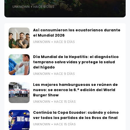
UNKNOWN
HACE 9 DÍAS
Así consumieron los ecuatorianos durante
el Mundial 2026
UNKNOWN
HACE 9 DÍAS
Día Mundial de la Hepatitis: el diagnóstico
temprano salva vidas y protege la salud
del hígado
UNKNOWN
HACE 9 DÍAS
Las mejores hamburguesas se reúnen de
nuevo: se acerca la 6.ª edición del World
Burger Show
UNKNOWN
HACE 15 DÍAS
Continúa la Copa Ecuador: cuándo y cómo
ver todos los partidos de los 8vos de final
UNKNOWN
HACE 15 DÍAS