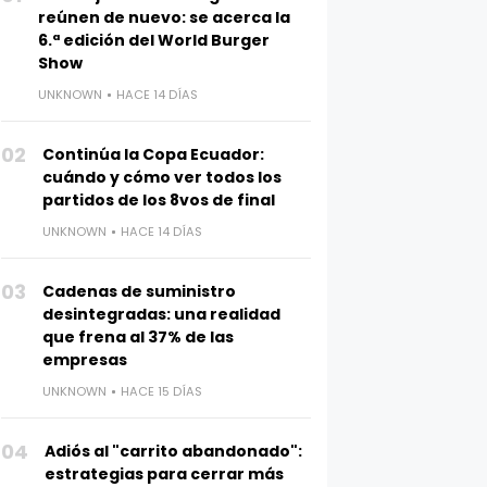
reúnen de nuevo: se acerca la
6.ª edición del World Burger
Show
UNKNOWN
HACE 14 DÍAS
02
Continúa la Copa Ecuador:
cuándo y cómo ver todos los
partidos de los 8vos de final
UNKNOWN
HACE 14 DÍAS
03
Cadenas de suministro
desintegradas: una realidad
que frena al 37% de las
empresas
UNKNOWN
HACE 15 DÍAS
04
Adiós al "carrito abandonado":
estrategias para cerrar más