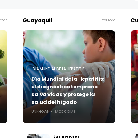
Guayaquil
Cu
 todo
Ver todo
DÍA MUNDIAL DE LA HEPATITIS:
Día Mundial de la Hepatitis:
el diagnóstico temprano
salva vidas y protege la
salud del hígado
UNKNOWN
HACE 9 DÍAS
Las mejores