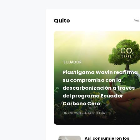
Quito
Ver
ECUADOR
Plastigama Wavin reafirma
su compromiso con la
descarbonización a través
del programa Ecuador
Carbono Cero
UNKNOWN
HACE 8 DÍAS
Así consumieron los