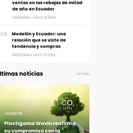
ventas en las rebajas de mitad
de año en Ecuador
UNKNOWN
HACE 15 DÍAS
05
Medellín y Ecuador: una
relación que se viste de
tendencia y compras
UNKNOWN
HACE 15 DÍAS
ltimas noticias
Ver todo
ECUADOR
Plastigama Wavin reafirma
su compromiso con la