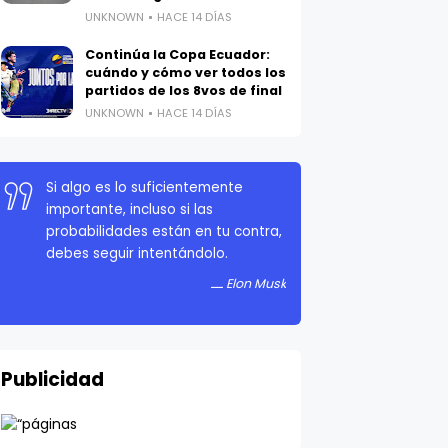
UNKNOWN
HACE 14 DÍAS
Continúa la Copa Ecuador:
cuándo y cómo ver todos los
partidos de los 8vos de final
UNKNOWN
HACE 14 DÍAS
La persistencia es muy importante.
No debes rendirte a menos que
estés obligado a rendirte.
Elon Musk
Publicidad