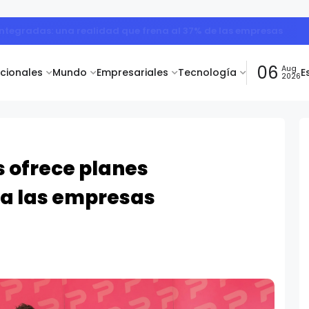
ntegradas: una realidad que frena al 37% de las empresas
06
Aug
acionales
Mundo
Empresariales
Tecnología
E
2026
 ofrece planes
ra las empresas