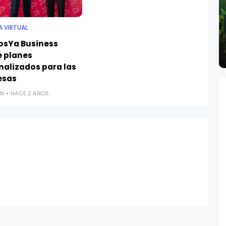
A VIRTUAL
osYa Business
e planes
nalizados para las
esas
N
HACE 2 AÑOS