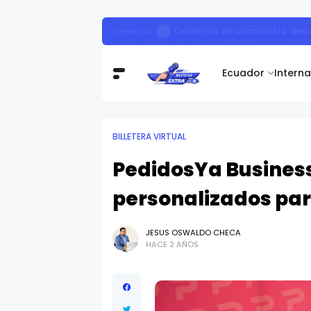
Cadenas de suministro desi
EMPRESAS
Ecuador
Intern
BILLETERA VIRTUAL
PedidosYa Business
personalizados pa
JESUS OSWALDO CHECA
HACE 2 AÑOS