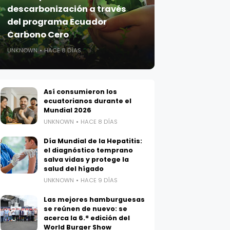
descarbonización a través
del programa Ecuador
Carbono Cero
UNKNOWN
HACE 8 DÍAS
Así consumieron los
ecuatorianos durante el
Mundial 2026
UNKNOWN
HACE 8 DÍAS
Día Mundial de la Hepatitis:
el diagnóstico temprano
salva vidas y protege la
salud del hígado
UNKNOWN
HACE 9 DÍAS
Las mejores hamburguesas
se reúnen de nuevo: se
acerca la 6.ª edición del
World Burger Show