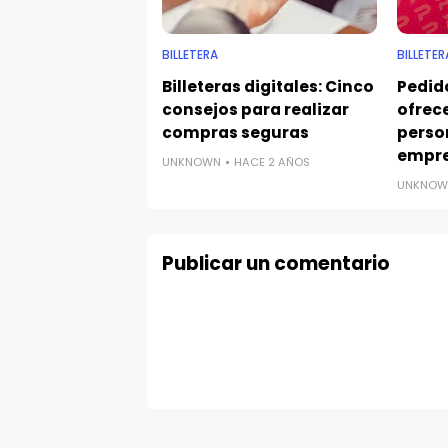
BILLETERA
BILLETER
Billeteras digitales: Cinco
Pedid
consejos para realizar
ofrec
compras seguras
perso
empr
UNKNOWN
HACE 2 AÑOS
UNKNOW
Publicar un comentario