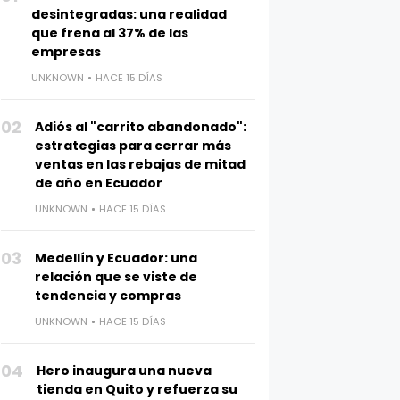
desintegradas: una realidad
que frena al 37% de las
empresas
UNKNOWN
HACE 15 DÍAS
02
Adiós al "carrito abandonado":
estrategias para cerrar más
ventas en las rebajas de mitad
de año en Ecuador
UNKNOWN
HACE 15 DÍAS
03
Medellín y Ecuador: una
relación que se viste de
tendencia y compras
UNKNOWN
HACE 15 DÍAS
04
Hero inaugura una nueva
tienda en Quito y refuerza su