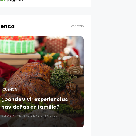
enca
Ver todo
CUENCA
¿Donde vivir experiencias
navideñas en familia?
REDACCIÓN GYE
HACE 8 MESES