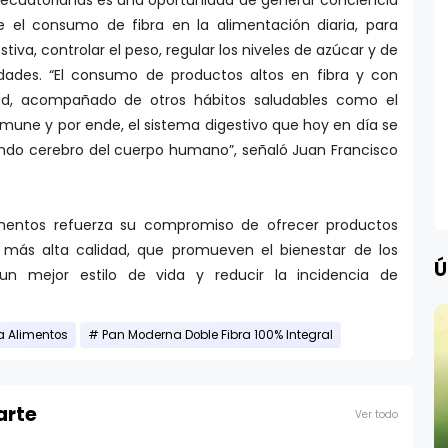
s ecuatorianas es una oportunidad de generar conciencia
e el consumo de fibra en la alimentación diaria, para
va, controlar el peso, regular los niveles de azúcar y de
edades. “El consumo de productos altos en fibra y con
dad, acompañado de otros hábitos saludables como el
inmune y por ende, el sistema digestivo que hoy en día se
do cerebro del cuerpo humano”, señaló Juan Francisco
mentos refuerza su compromiso de ofrecer productos
la más alta calidad, que promueven el bienestar de los
Ú
un mejor estilo de vida y reducir la incidencia de
 Alimentos
Pan Moderna Doble Fibra 100% Integral
arte
Ver todo