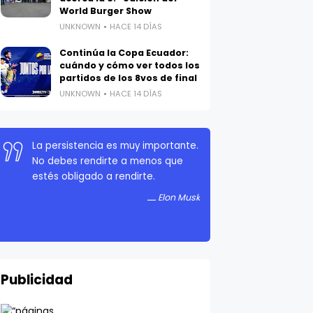
World Burger Show
UNKNOWN
HACE 14 DÍAS
Continúa la Copa Ecuador:
cuándo y cómo ver todos los
partidos de los 8vos de final
UNKNOWN
HACE 14 DÍAS
La persistencia es muy importante.
No debes rendirte a menos que
estés obligado a rendirte.
Elon Musk
Publicidad