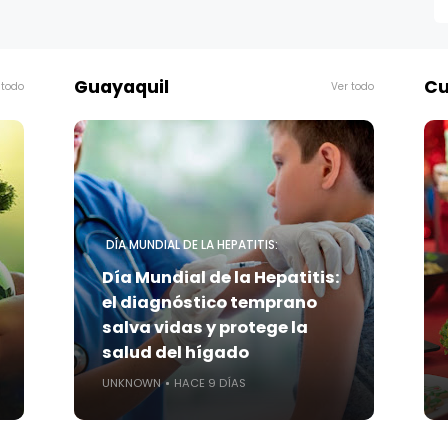
Guayaquil
Cu
 todo
Ver todo
DÍA MUNDIAL DE LA HEPATITIS:
Día Mundial de la Hepatitis:
el diagnóstico temprano
salva vidas y protege la
salud del hígado
UNKNOWN
HACE 9 DÍAS