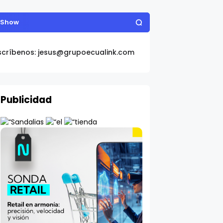
r Show
scríbenos: jesus@grupoecualink.com
Publicidad