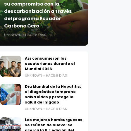
su compromiso con la
descarbonización a través
del programa Ecuador
Carbono Cero
UNKNOWN
HACE 8 DÍAS
Así consumieron los
ecuatorianos durante el
Mundial 2026
UNKNOWN
HACE 8 DÍAS
Día Mundial de la Hepatitis:
el diagnóstico temprano
salva vidas y protege la
salud del hígado
UNKNOWN
HACE 9 DÍAS
Las mejores hamburguesas
se reúnen de nuevo: se
acerca la 6.ª edición del