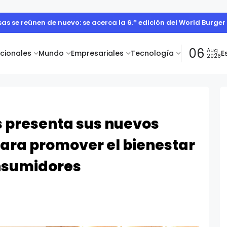
s se reúnen de nuevo: se acerca la 6.ª edición del World Burge
06
Aug
acionales
Mundo
Empresariales
Tecnología
E
2026
 presenta sus nuevos
para promover el bienestar
onsumidores