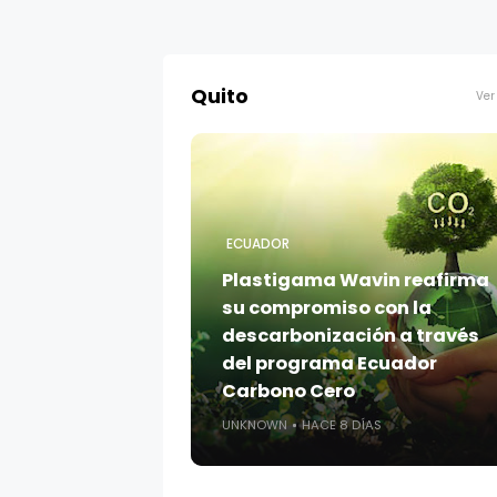
Quito
Ver
ECUADOR
Plastigama Wavin reafirma
su compromiso con la
descarbonización a través
del programa Ecuador
Carbono Cero
UNKNOWN
HACE 8 DÍAS