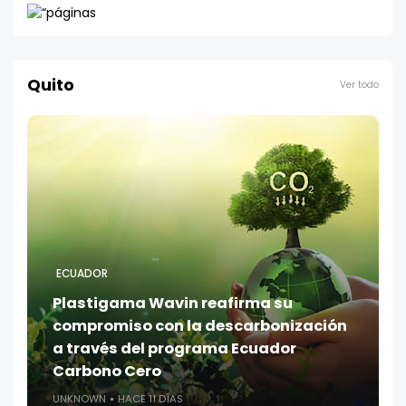
Quito
Ver todo
ECUADOR
Plastigama Wavin reafirma su
compromiso con la descarbonización
a través del programa Ecuador
Carbono Cero
UNKNOWN
HACE 11 DÍAS