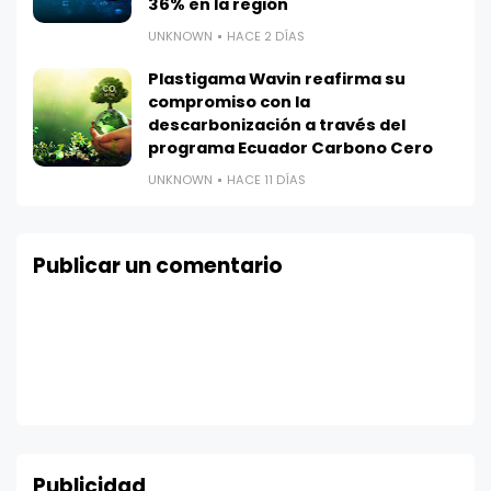
36% en la región
UNKNOWN
HACE 2 DÍAS
Plastigama Wavin reafirma su
compromiso con la
descarbonización a través del
programa Ecuador Carbono Cero
UNKNOWN
HACE 11 DÍAS
Publicar un comentario
Publicidad