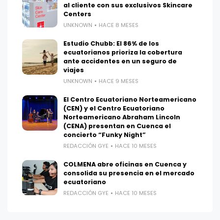
al cliente con sus exclusivos Skincare
Centers
UNKNOWN
HACE 8 MESES
Estudio Chubb: El 86% de los
ecuatorianos prioriza la cobertura
ante accidentes en un seguro de
viajes
UNKNOWN
HACE 9 MESES
El Centro Ecuatoriano Norteamericano
(CEN) y el Centro Ecuatoriano
Norteamericano Abraham Lincoln
(CENA) presentan en Cuenca el
concierto “Funky Night”
REDACCIÓN GYE
HACE 10 MESES
COLMENA abre oficinas en Cuenca y
consolida su presencia en el mercado
ecuatoriano
REDACCIÓN GYE
HACE 10 MESES