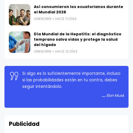
Así consumieron los ecuatorianos durante
el Mundial 2026
UNKNOWN
HACE 11 DÍAS
Día Mundial de la Hepatitis: el diagnóstico
temprano salva vidas y protege la salud
del hígado
UNKNOWN
HACE 12 DÍAS
La persistencia es muy importante. No debes
rendirte a menos que estés obligado a rendirte.
Elon Musk
Publicidad