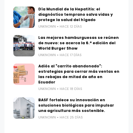
Día Mundial de la Hepatitis: el
diagnóstico temprano salva vidas y
protege la salud del hígado
UNKNOWN
HACE 12 DÍAS
Las mejores hamburguesas se reúnen
de nuevo: se acerca la 6.ª edición del
World Burger Show
UNKNOWN
HACE 17 DÍAS
Adiós al "carrito abandonado":
estrategias para cerrar más ventas en
las rebajas de mitad de año en
Ecuador
UNKNOWN
HACE 18 DÍAS
BASF fortalece su innovación en
soluciones biológicas para impulsar
una agricultura más sostenible.
UNKNOWN
HACE 25 DÍAS