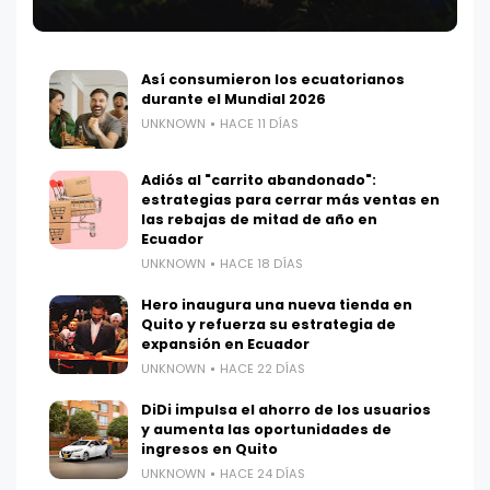
Así consumieron los ecuatorianos
durante el Mundial 2026
UNKNOWN
HACE 11 DÍAS
Adiós al "carrito abandonado":
estrategias para cerrar más ventas en
las rebajas de mitad de año en
Ecuador
UNKNOWN
HACE 18 DÍAS
Hero inaugura una nueva tienda en
Quito y refuerza su estrategia de
expansión en Ecuador
UNKNOWN
HACE 22 DÍAS
DiDi impulsa el ahorro de los usuarios
y aumenta las oportunidades de
ingresos en Quito
UNKNOWN
HACE 24 DÍAS