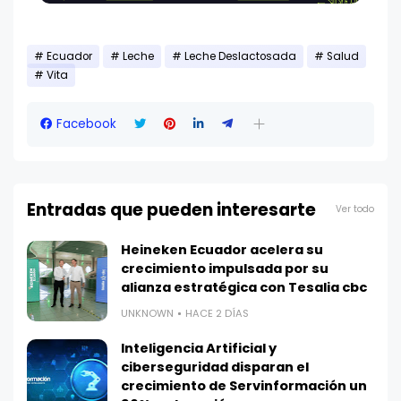
Ecuador
Leche
Leche Deslactosada
Salud
Vita
Facebook
Entradas que pueden interesarte
Ver todo
Heineken Ecuador acelera su
crecimiento impulsada por su
alianza estratégica con Tesalia cbc
UNKNOWN
HACE 2 DÍAS
Inteligencia Artificial y
ciberseguridad disparan el
crecimiento de Servinformación un