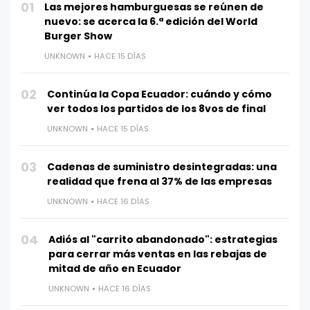
01
Las mejores hamburguesas se reúnen de
nuevo: se acerca la 6.ª edición del World
Burger Show
UNKNOWN
HACE 15 DÍAS
02
Continúa la Copa Ecuador: cuándo y cómo
ver todos los partidos de los 8vos de final
UNKNOWN
HACE 15 DÍAS
03
Cadenas de suministro desintegradas: una
realidad que frena al 37% de las empresas
UNKNOWN
HACE 16 DÍAS
04
Adiós al "carrito abandonado": estrategias
para cerrar más ventas en las rebajas de
mitad de año en Ecuador
UNKNOWN
HACE 16 DÍAS