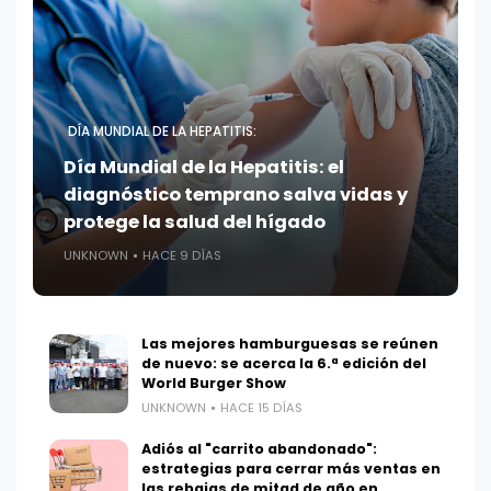
DÍA MUNDIAL DE LA HEPATITIS:
Día Mundial de la Hepatitis: el
diagnóstico temprano salva vidas y
protege la salud del hígado
UNKNOWN
HACE 9 DÍAS
Las mejores hamburguesas se reúnen
de nuevo: se acerca la 6.ª edición del
World Burger Show
UNKNOWN
HACE 15 DÍAS
Adiós al "carrito abandonado":
estrategias para cerrar más ventas en
las rebajas de mitad de año en