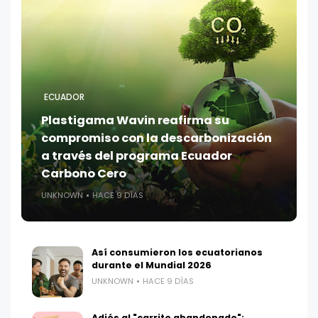
ECUADOR
Plastigama Wavin reafirma su
compromiso con la descarbonización
a través del programa Ecuador
Carbono Cero
UNKNOWN
HACE 9 DÍAS
Así consumieron los ecuatorianos
durante el Mundial 2026
UNKNOWN
HACE 9 DÍAS
Adiós al "carrito abandonado":