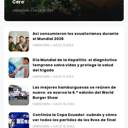
Cero
UNKNOWN
HACE 9 DÍAS
Así consumieron los ecuatorianos durante
el Mundial 2026
UNKNOWN
HACE 9 DÍAS
Día Mundial de la Hepatitis: el diagnóstico
temprano salva vidas y protege la salud
del hígado
UNKNOWN
HACE 9 DÍAS
Las mejores hamburguesas se reúnen de
nuevo: se acerca la 6.ª edición del World
Burger Show
UNKNOWN
HACE 15 DÍAS
Continúa la Copa Ecuador: cuándo y cómo
ver todos los partidos de los 8vos de final
UNKNOWN
HACE 15 DÍAS