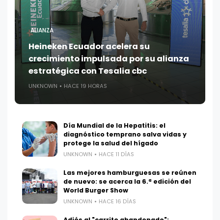
ALIANZA
Heineken Ecuador acelera su
crecimiento impulsada por su alianza
estratégica con Tesalia cbc
UNKNOWN
HACE 19 HORAS
Día Mundial de la Hepatitis: el
diagnóstico temprano salva vidas y
protege la salud del hígado
UNKNOWN
HACE 11 DÍAS
Las mejores hamburguesas se reúnen
de nuevo: se acerca la 6.ª edición del
World Burger Show
UNKNOWN
HACE 16 DÍAS
Adiós al "carrito abandonado":