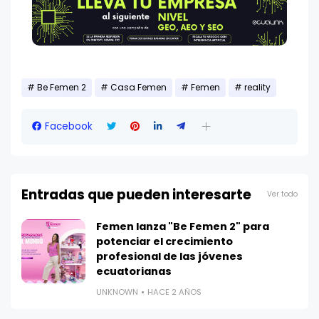
Be Femen 2
Casa Femen
Femen
reality
Facebook
Entradas que pueden interesarte
Ver todo
Femen lanza "Be Femen 2" para
potenciar el crecimiento
profesional de las jóvenes
ecuatorianas
UNKNOWN
HACE 2 AÑOS