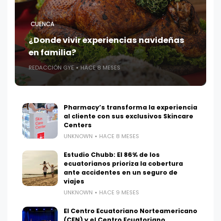
CUENCA
¿Donde vivir experiencias navideñas
en familia?
REDACCIÓN GYE
HACE 8 MESES
Pharmacy’s transforma la experiencia
al cliente con sus exclusivos Skincare
Centers
UNKNOWN
HACE 8 MESES
Estudio Chubb: El 86% de los
ecuatorianos prioriza la cobertura
ante accidentes en un seguro de
viajes
UNKNOWN
HACE 9 MESES
El Centro Ecuatoriano Norteamericano
(CEN) y el Centro Ecuatoriano