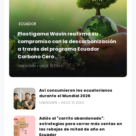
ECUADOR
Plastigama Wavin reafirma su
compromiso con la descarbonización
a través del programa Ecuador
Carbono Cero
UNKNOWN
HACE 10 DÍAS
Así consumieron los ecuatorianos
durante el Mundial 2026
UNKNOWN
HACE 10 DÍAS
Adiós al "carrito abandonado":
estrategias para cerrar más ventas en
las rebajas de mitad de año en
Ecuador