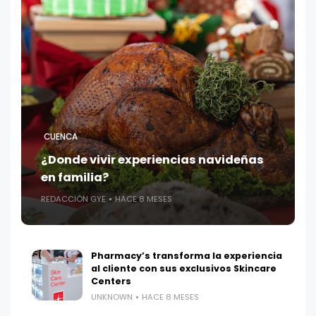
CUENCA
¿Donde vivir experiencias navideñas
en familia?
REDACCIÓN GYE
HACE 8 MESES
Pharmacy’s transforma la experiencia
al cliente con sus exclusivos Skincare
Centers
UNKNOWN
HACE 8 MESES