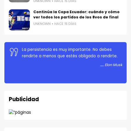
UNKNOWN
HACE 15 DÍAS
Continúa la Copa Ecuador: cuándo y cómo
ver todos los partidos de los 8vos de final
UNKNOWN
HACE 15 DÍAS
La persistencia es muy importante. No debes
rendirte a menos que estés obligado a rendirte.
Elon Musk
Publicidad