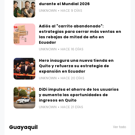
durante el Mundial 2026
UNKNOWN
HACE 9 DÍAS
Adiós al "carrito abandonado":
estrategias para cerrar más ventas en
las rebajas de mitad de año en
Ecuador
UNKNOWN
HACE 16 DÍAS
Hero inaugura una nueva tienda en
Quito y refuerza su estrategia de
expansión en Ecuador
UNKNOWN
HACE 20 DÍAS
DiDi impulsa el ahorro de los usuarios
y aumenta las oportunidades de
ingresos en Quito
UNKNOWN
HACE 21 DÍAS
Guayaquil
Ver todo