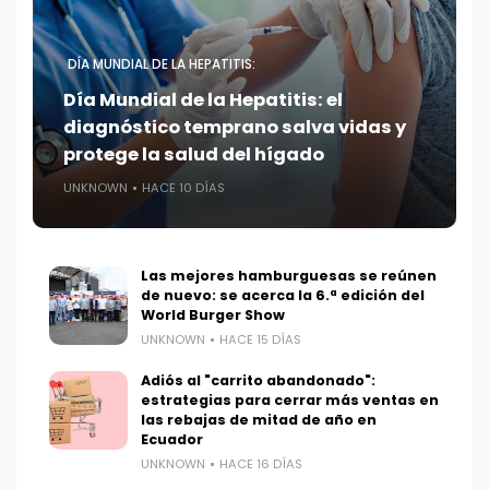
DÍA MUNDIAL DE LA HEPATITIS:
Día Mundial de la Hepatitis: el
diagnóstico temprano salva vidas y
protege la salud del hígado
UNKNOWN
HACE 10 DÍAS
Las mejores hamburguesas se reúnen
de nuevo: se acerca la 6.ª edición del
World Burger Show
UNKNOWN
HACE 15 DÍAS
Adiós al "carrito abandonado":
estrategias para cerrar más ventas en
las rebajas de mitad de año en
Ecuador
UNKNOWN
HACE 16 DÍAS