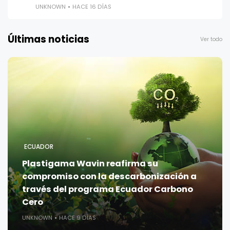
UNKNOWN
HACE 16 DÍAS
Últimas noticias
Ver todo
ECUADOR
Plastigama Wavin reafirma su
compromiso con la descarbonización a
través del programa Ecuador Carbono
Cero
UNKNOWN
HACE 9 DÍAS