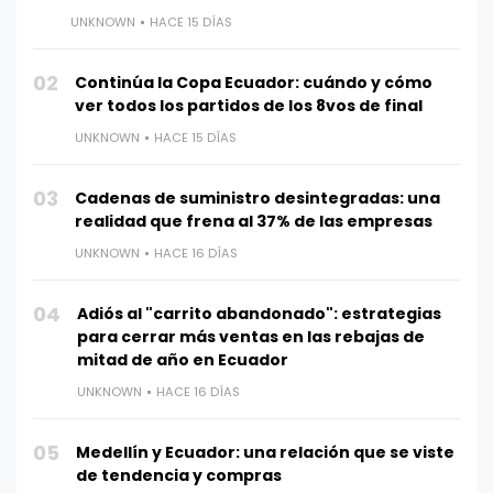
UNKNOWN
HACE 15 DÍAS
02
Continúa la Copa Ecuador: cuándo y cómo
ver todos los partidos de los 8vos de final
UNKNOWN
HACE 15 DÍAS
03
Cadenas de suministro desintegradas: una
realidad que frena al 37% de las empresas
UNKNOWN
HACE 16 DÍAS
04
Adiós al "carrito abandonado": estrategias
para cerrar más ventas en las rebajas de
mitad de año en Ecuador
UNKNOWN
HACE 16 DÍAS
05
Medellín y Ecuador: una relación que se viste
de tendencia y compras