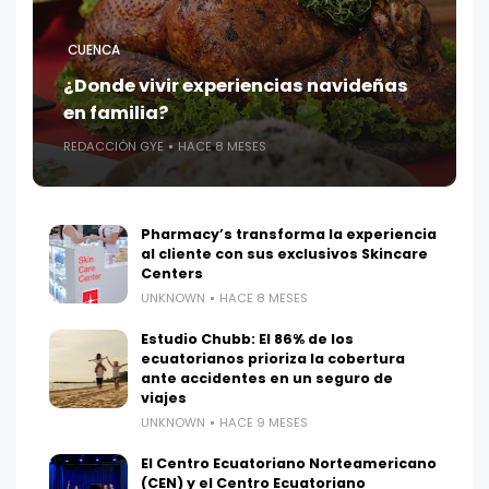
CUENCA
¿Donde vivir experiencias navideñas
en familia?
REDACCIÓN GYE
HACE 8 MESES
Pharmacy’s transforma la experiencia
al cliente con sus exclusivos Skincare
Centers
UNKNOWN
HACE 8 MESES
Estudio Chubb: El 86% de los
ecuatorianos prioriza la cobertura
ante accidentes en un seguro de
viajes
UNKNOWN
HACE 9 MESES
El Centro Ecuatoriano Norteamericano
(CEN) y el Centro Ecuatoriano