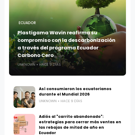
ECUADOR
Plastigama Wavin reafirma su
compromiso con la descarbonización
a través del programa Ecuador
Carbono Cero
UNKNOWN
HACE 9 DÍAS
Así consumieron los ecuatorianos
durante el Mundial 2026
UNKNOWN
HACE 9 DÍAS
Adiós al "carrito abandonado":
estrategias para cerrar más ventas en
las rebajas de mitad de año en
Ecuador