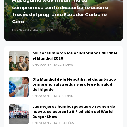
Plastigama Wavin reafirma su
compromiso con la descarbonización a
través del programa Ecuador Carbono
Cero
UNKNOWN
HACE 8 DÍAS
Así consumieron los ecuatorianos durante
el Mundial 2026
UNKNOWN
HACE 8 DÍAS
Día Mundial de la Hepatitis: el diagnóstico
temprano salva vidas y protege la salud
del hígado
UNKNOWN
HACE 9 DÍAS
Las mejores hamburguesas se reúnen de
nuevo: se acerca la 6.ª edición del World
Burger Show
UNKNOWN
HACE 14 DÍAS