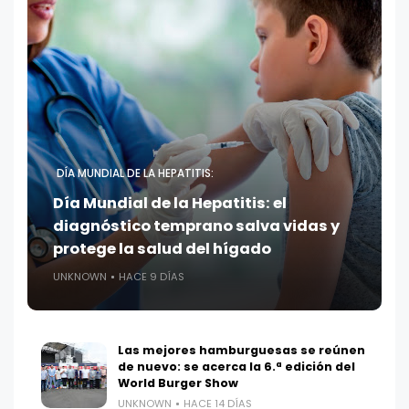
DÍA MUNDIAL DE LA HEPATITIS:
Día Mundial de la Hepatitis: el
diagnóstico temprano salva vidas y
protege la salud del hígado
UNKNOWN
HACE 9 DÍAS
Las mejores hamburguesas se reúnen
de nuevo: se acerca la 6.ª edición del
World Burger Show
UNKNOWN
HACE 14 DÍAS