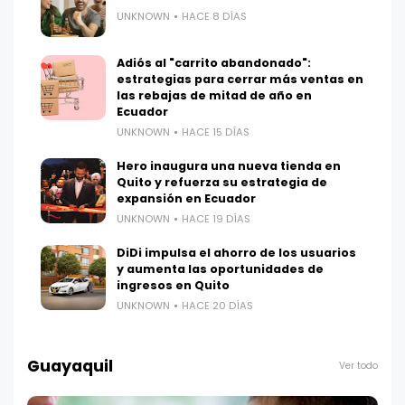
UNKNOWN
HACE 8 DÍAS
Adiós al "carrito abandonado":
estrategias para cerrar más ventas en
las rebajas de mitad de año en
Ecuador
UNKNOWN
HACE 15 DÍAS
Hero inaugura una nueva tienda en
Quito y refuerza su estrategia de
expansión en Ecuador
UNKNOWN
HACE 19 DÍAS
DiDi impulsa el ahorro de los usuarios
y aumenta las oportunidades de
ingresos en Quito
UNKNOWN
HACE 20 DÍAS
Guayaquil
Ver todo