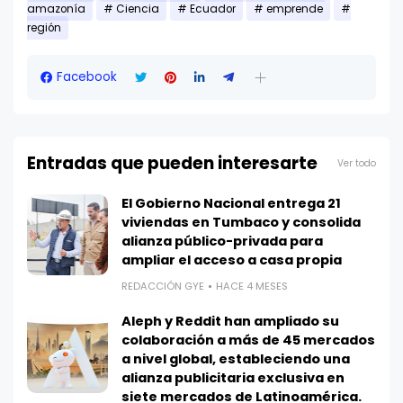
amazonía
Ciencia
Ecuador
emprende
región
Facebook
Entradas que pueden interesarte
Ver todo
El Gobierno Nacional entrega 21
viviendas en Tumbaco y consolida
alianza público-privada para
ampliar el acceso a casa propia
REDACCIÓN GYE
HACE 4 MESES
Aleph y Reddit han ampliado su
colaboración a más de 45 mercados
a nivel global, estableciendo una
alianza publicitaria exclusiva en
siete mercados de Latinoamérica.