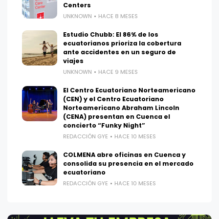
Centers
UNKNOWN
HACE 8 MESES
Estudio Chubb: El 86% de los
ecuatorianos prioriza la cobertura
ante accidentes en un seguro de
viajes
UNKNOWN
HACE 9 MESES
El Centro Ecuatoriano Norteamericano
(CEN) y el Centro Ecuatoriano
Norteamericano Abraham Lincoln
(CENA) presentan en Cuenca el
concierto “Funky Night”
REDACCIÓN GYE
HACE 10 MESES
COLMENA abre oficinas en Cuenca y
consolida su presencia en el mercado
ecuatoriano
REDACCIÓN GYE
HACE 10 MESES