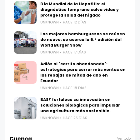
Día Mundial de la Hepatitis: el
diagnóstico temprano salva vidas y
protege la salud del hígado
UNKNOWN
HACE 12 DÍAS
Las mejores hamburguesas se reúnen
de nuevo: se acerca la 6.ª edición del
World Burger Show
UNKNOWN
HACE 17 DÍAS
Adiós al "carrito abandonado":
estrategias para cerrar más ventas en
las rebajas de mitad de año en
Ecuador
UNKNOWN
HACE 18 DÍAS
BASF fortalece su innovación en
soluciones biológicas para impulsar
una agricultura más sostenible.
UNKNOWN
HACE 25 DÍAS
Cuenca
Ver todo