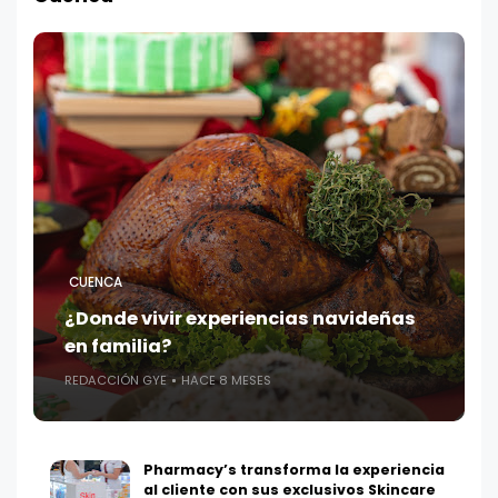
CUENCA
¿Donde vivir experiencias navideñas
en familia?
REDACCIÓN GYE
HACE 8 MESES
Pharmacy’s transforma la experiencia
al cliente con sus exclusivos Skincare