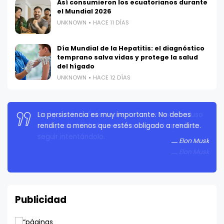
Así consumieron los ecuatorianos durante
el Mundial 2026
UNKNOWN
HACE 11 DÍAS
Día Mundial de la Hepatitis: el diagnóstico
temprano salva vidas y protege la salud
del hígado
UNKNOWN
HACE 12 DÍAS
La persistencia es muy importante. No debes
rendirte a menos que estés obligado a rendirte.
Elon Musk
Publicidad