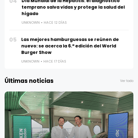
04
Día Mundial de la Hepatitis: el diagnóstico
temprano salva vidas y protege la salud del
hígado
UNKNOWN
HACE 12 DÍAS
05
Las mejores hamburguesas se reúnen de
nuevo: se acerca la 6.ª edición del World
Burger Show
UNKNOWN
HACE 17 DÍAS
Últimas noticias
Ver todo