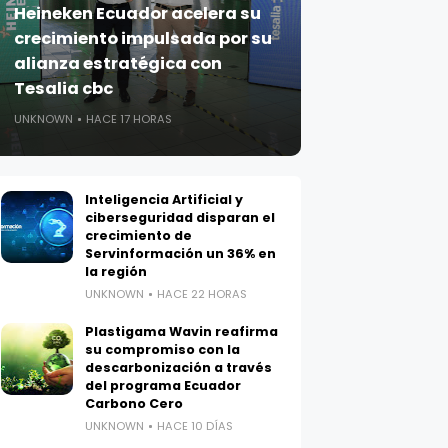
Heineken Ecuador acelera su
crecimiento impulsada por su
alianza estratégica con
Tesalia cbc
UNKNOWN
HACE 17 HORAS
Inteligencia Artificial y
ciberseguridad disparan el
crecimiento de
Servinformación un 36% en
la región
UNKNOWN
HACE 22 HORAS
Plastigama Wavin reafirma
su compromiso con la
descarbonización a través
del programa Ecuador
Carbono Cero
UNKNOWN
HACE 10 DÍAS