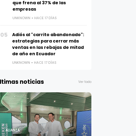
que frena al 37% de las
empresas
UNKNOWN
HACE 17 DÍAS
05
Adiós al "carrito abandonado":
estrategias para cerrar más
ventas en las rebajas de mitad
de año en Ecuador
UNKNOWN
HACE 17 DÍAS
ltimas noticias
Ver todo
ALIANZA