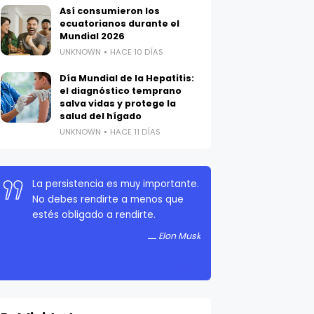
Así consumieron los
ecuatorianos durante el
Mundial 2026
UNKNOWN
HACE 10 DÍAS
Día Mundial de la Hepatitis:
el diagnóstico temprano
salva vidas y protege la
salud del hígado
UNKNOWN
HACE 11 DÍAS
La persistencia es muy importante.
No debes rendirte a menos que
estés obligado a rendirte.
Elon Musk