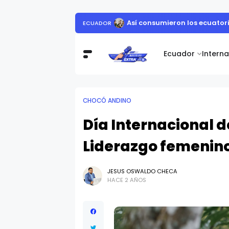
Así consumieron los ecuator
ECUADOR
Ecuador
Intern
CHOCÓ ANDINO
Día Internacional 
Liderazgo femenino
JESUS OSWALDO CHECA
HACE 2 AÑOS