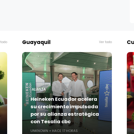
Guayaquil
Cu
 todo
Ver todo
ALIANZA
Heineken Ecuador acelera
su crecimiento impulsada
por su alianza estratégica
con Tesalia cbc
UNKNOWN
HACE 17 HORAS