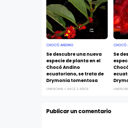
CHOCÓ ANDINO
CHOCÓ 
Se descubre una nueva
Se de
especie de planta en el
especi
Chocó Andino
Chocó
ecuatoriano, se trata de
ecuato
Drymonia tomentosa
Drymo
UNKNOWN
HACE 2 AÑOS
UNKNOW
Publicar un comentario