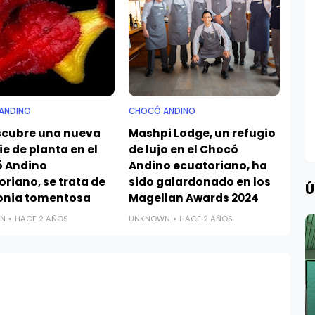
ANDINO
CHOCÓ ANDINO
scubre una nueva
Mashpi Lodge, un refugio
e de planta en el
de lujo en el Chocó
 Andino
Andino ecuatoriano, ha
riano, se trata de
sido galardonado en los
Ú
nia tomentosa
Magellan Awards 2024
N
HACE 2 AÑOS
UNKNOWN
HACE 2 AÑOS