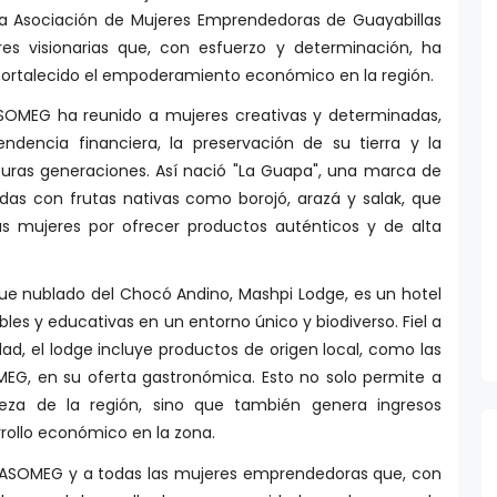
 la Asociación de Mujeres Emprendedoras de Guayabillas
s visionarias que, con esfuerzo y determinación, ha
 fortalecido el empoderamiento económico en la región.
SOMEG ha reunido a mujeres creativas y determinadas,
dencia financiera, la preservación de su tierra y la
turas generaciones. Así nació "La Guapa", una marca de
as con frutas nativas como borojó, arazá y salak, que
as mujeres por ofrecer productos auténticos y de alta
ue nublado del Chocó Andino, Mashpi Lodge, es un hotel
les y educativas en un entorno único y biodiverso. Fiel a
, el lodge incluye productos de origen local, como las
G, en su oferta gastronómica. Esto no solo permite a
queza de la región, sino que también genera ingresos
rollo económico en la zona.
a ASOMEG y a todas las mujeres emprendedoras que, con