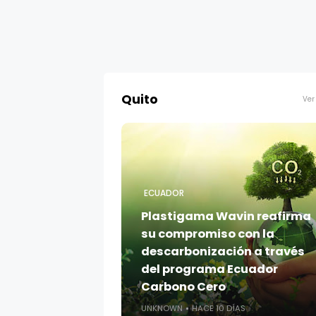
Quito
Ver
ECUADOR
Plastigama Wavin reafirma
su compromiso con la
descarbonización a través
del programa Ecuador
Carbono Cero
UNKNOWN
HACE 10 DÍAS