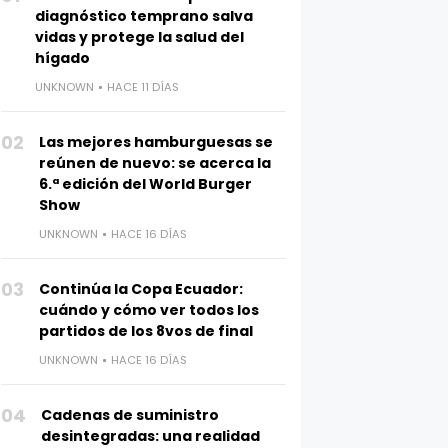
diagnóstico temprano salva
vidas y protege la salud del
hígado
UNKNOWN
HACE 11 DÍAS
02
Las mejores hamburguesas se
reúnen de nuevo: se acerca la
6.ª edición del World Burger
Show
UNKNOWN
HACE 16 DÍAS
03
Continúa la Copa Ecuador:
cuándo y cómo ver todos los
partidos de los 8vos de final
UNKNOWN
HACE 16 DÍAS
04
Cadenas de suministro
desintegradas: una realidad