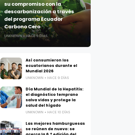
su compromiso con la
descarbonización a través
del programa Ecuador
Carbono Cero
UNKNOWN
HACE 9 DÍAS
Así consumieron los
ecuatorianos durante el
Mundial 2026
UNKNOWN
HACE 9 DÍAS
Día Mundial de la Hepatitis:
el diagnóstico temprano
salva vidas y protege la
salud del hígado
UNKNOWN
HACE 10 DÍAS
Las mejores hamburguesas
se reúnen de nuevo: se
acerca la 6.ª edición del