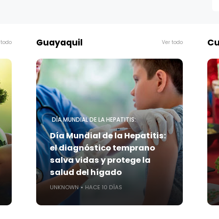
Guayaquil
Cu
 todo
Ver todo
DÍA MUNDIAL DE LA HEPATITIS:
Día Mundial de la Hepatitis:
el diagnóstico temprano
salva vidas y protege la
salud del hígado
UNKNOWN
HACE 10 DÍAS