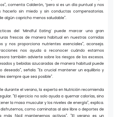
, comenta Calderón, “pero si es un día puntual y nos
 hacerlo sin miedo y sin conductas compensatorias.
e algún capricho menos saludable".
cticas del ‘Mindful Eating’ puede marcar una gran
verduras frescas de manera habitual en nuestras comidas
s y nos proporciona nutrientes esenciales", aconseja.
stracciones nos ayuda a reconocer cuándo estamos
esora también advierte sobre los riesgos de los excesos.
cesados y bebidas azucaradas de manera habitual puede
 deseado", señala. "Es crucial mantener un equilibrio y
es siempre que sea posible".
e durante el verano, la experta en Nutrición recomienda
gular. "El ejercicio no solo ayuda a quemar calorías, sino
er la masa muscular y los niveles de energía", explica.
 disfrutemos, como caminatas al aire libre o deportes de
 más fácil mantenernos activos". "El verano es un