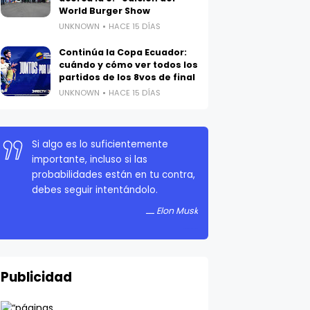
World Burger Show
UNKNOWN
HACE 15 DÍAS
Continúa la Copa Ecuador:
cuándo y cómo ver todos los
partidos de los 8vos de final
UNKNOWN
HACE 15 DÍAS
Si algo es lo suficientemente
importante, incluso si las
probabilidades están en tu contra,
debes seguir intentándolo.
Elon Musk
Publicidad