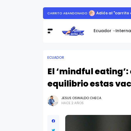
Así consumieron los ecuator
ECUADOR
Ecuador
Intern
ECUADOR
El ‘mindful eating’
equilibrio estas va
JESUS OSWALDO CHECA
HACE 2 AÑOS