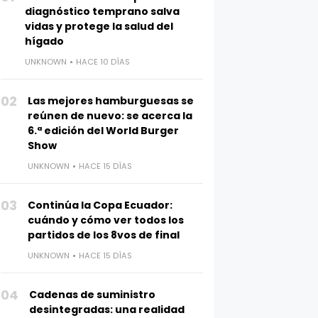
diagnóstico temprano salva
vidas y protege la salud del
hígado
UNKNOWN
HACE 10 DÍAS
02
Las mejores hamburguesas se
reúnen de nuevo: se acerca la
6.ª edición del World Burger
Show
UNKNOWN
HACE 15 DÍAS
03
Continúa la Copa Ecuador:
cuándo y cómo ver todos los
partidos de los 8vos de final
UNKNOWN
HACE 15 DÍAS
04
Cadenas de suministro
desintegradas: una realidad