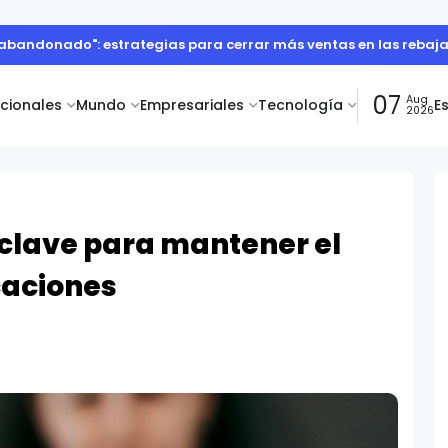
ianos durante el Mundial 2026
07
Aug
acionales
Mundo
Empresariales
Tecnología
E
2026
: clave para mantener el
caciones