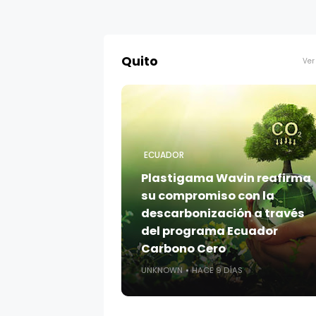
Quito
Ver
ECUADOR
Plastigama Wavin reafirma
su compromiso con la
descarbonización a través
del programa Ecuador
Carbono Cero
UNKNOWN
HACE 9 DÍAS