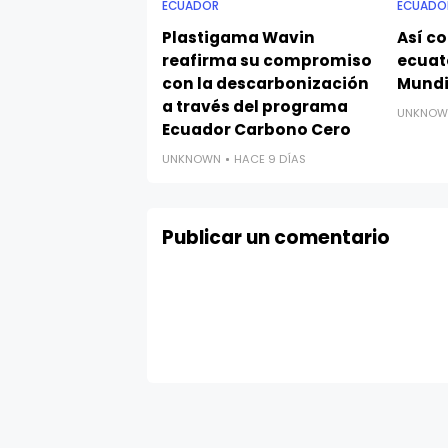
ECUADOR
ECUADO
Plastigama Wavin
Así c
reafirma su compromiso
ecuat
con la descarbonización
Mundi
a través del programa
UNKNOW
Ecuador Carbono Cero
UNKNOWN
HACE 9 DÍAS
Publicar un comentario