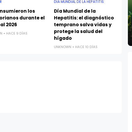
R
DÍA MUNDIAL DE LA HEPATITIS:
onsumieron los
Día Mundial de la
orianos durante el
Hepatitis: el diagnóstico
al 2026
temprano salva vidas y
protege la salud del
N
HACE 9 DÍAS
hígado
UNKNOWN
HACE 10 DÍAS