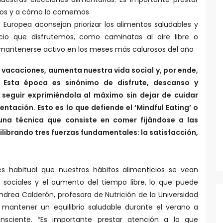
mos y a cómo lo comemos
d Europea aconsejan priorizar los alimentos saludables y
cio que disfrutemos, como caminatas al aire libre o
 mantenerse activo en los meses más calurosos del año
s vacaciones, aumenta nuestra vida social y, por ende,
 Esta época es sinónimo de disfrute, descanso y
 seguir exprimiéndola al máximo sin dejar de cuidar
ntación. Esto es lo que defiende el ‘Mindful Eating’ o
 una técnica que consiste en comer fijándose a las
ilibrando tres fuerzas fundamentales: la satisfacción,
s habitual que nuestros hábitos alimenticios se vean
s sociales y el aumento del tiempo libre, lo que puede
drea Calderón, profesora de Nutrición de la Universidad
 mantener un equilibrio saludable durante el verano a
nsciente. “Es importante prestar atención a lo que