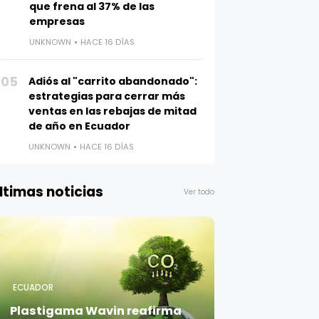
que frena al 37% de las
empresas
UNKNOWN
HACE 16 DÍAS
05
Adiós al "carrito abandonado":
estrategias para cerrar más
ventas en las rebajas de mitad
de año en Ecuador
UNKNOWN
HACE 16 DÍAS
ltimas noticias
Ver todo
ECUADOR
Plastigama Wavin reafirma