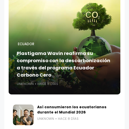
ECUADOR
Plastigama Wavin reafirma su
compromiso con la descarbonización
a través del programa Ecuador
Carbono Cero
UNKNOWN
HACE 8 DÍAS
Así consumieron los ecuatorianos
durante el Mundial 2026
UNKNOWN
HACE 8 DÍAS