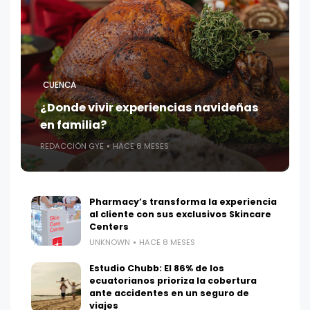
CUENCA
¿Donde vivir experiencias navideñas
en familia?
REDACCIÓN GYE
HACE 8 MESES
Pharmacy’s transforma la experiencia
al cliente con sus exclusivos Skincare
Centers
UNKNOWN
HACE 8 MESES
Estudio Chubb: El 86% de los
ecuatorianos prioriza la cobertura
ante accidentes en un seguro de
viajes