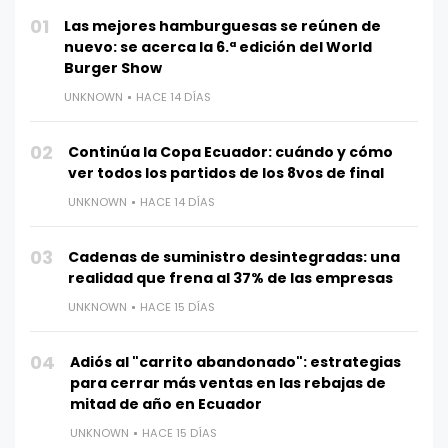
01
Las mejores hamburguesas se reúnen de
nuevo: se acerca la 6.ª edición del World
Burger Show
UNKNOWN
HACE 14 DÍAS
02
Continúa la Copa Ecuador: cuándo y cómo
ver todos los partidos de los 8vos de final
UNKNOWN
HACE 14 DÍAS
03
Cadenas de suministro desintegradas: una
realidad que frena al 37% de las empresas
UNKNOWN
HACE 15 DÍAS
04
Adiós al "carrito abandonado": estrategias
para cerrar más ventas en las rebajas de
mitad de año en Ecuador
UNKNOWN
HACE 15 DÍAS