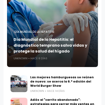
DÍA MUNDIAL DE LA HEPATITIS:
Día Mundial de la Hepatitis: el
diagnóstico temprano salva vidas y
protege la salud del hígado
UNKNOWN
HACE 8 DÍAS
Las mejores hamburguesas se reúnen
de nuevo: se acerca la 6.ª edición del
World Burger Show
UNKNOWN
HACE 14 DÍAS
Adiós al "carrito abandonado":
estrategias para cerrar más ventas en