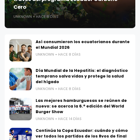
Cero
UNKNOWN
HACE 8 DÍAS
Así consumieron los ecuatorianos durante
el Mundial 2026
UNKNOWN
HACE 8 DÍAS
Día Mundial de la Hepatitis: el diagnóstico
temprano salva vidas y protege la salud
del hígado
UNKNOWN
HACE 8 DÍAS
Las mejores hamburguesas se reúnen de
nuevo: se acerca la 6.ª edición del World
Burger Show
UNKNOWN
HACE 14 DÍAS
Continúa la Copa Ecuador: cuándo y cómo
ver todos los partidos de los 8vos de final