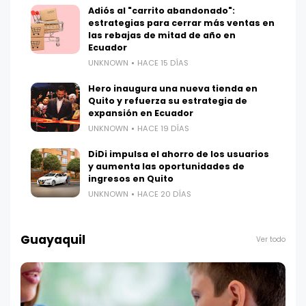
Adiós al "carrito abandonado":
estrategias para cerrar más ventas en
las rebajas de mitad de año en
Ecuador
UNKNOWN
HACE 15 DÍAS
Hero inaugura una nueva tienda en
Quito y refuerza su estrategia de
expansión en Ecuador
UNKNOWN
HACE 19 DÍAS
DiDi impulsa el ahorro de los usuarios
y aumenta las oportunidades de
ingresos en Quito
UNKNOWN
HACE 20 DÍAS
Guayaquil
Ver todo