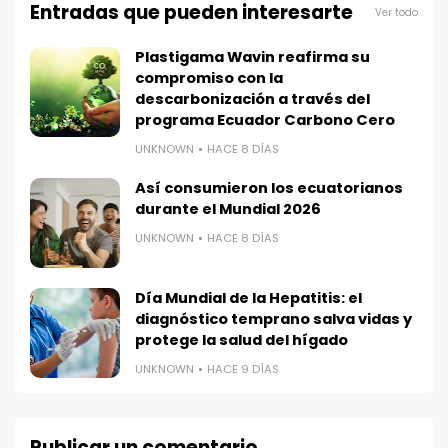
Entradas que pueden interesarte
Ver todo
Plastigama Wavin reafirma su
compromiso con la
descarbonización a través del
programa Ecuador Carbono Cero
UNKNOWN
HACE 8 DÍAS
Así consumieron los ecuatorianos
durante el Mundial 2026
UNKNOWN
HACE 8 DÍAS
Día Mundial de la Hepatitis: el
diagnóstico temprano salva vidas y
protege la salud del hígado
UNKNOWN
HACE 9 DÍAS
Publicar un comentario