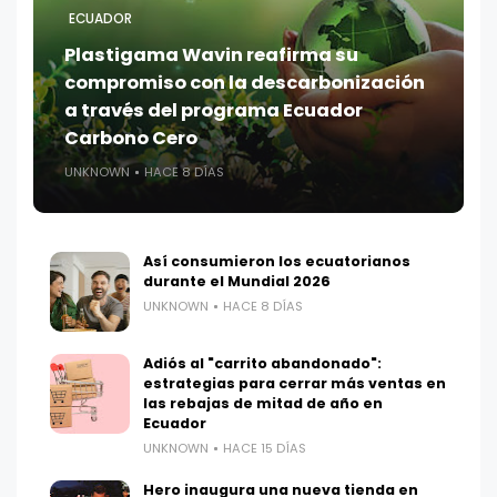
ECUADOR
Plastigama Wavin reafirma su
compromiso con la descarbonización
a través del programa Ecuador
Carbono Cero
UNKNOWN
HACE 8 DÍAS
Así consumieron los ecuatorianos
durante el Mundial 2026
UNKNOWN
HACE 8 DÍAS
Adiós al "carrito abandonado":
estrategias para cerrar más ventas en
las rebajas de mitad de año en
Ecuador
UNKNOWN
HACE 15 DÍAS
Hero inaugura una nueva tienda en