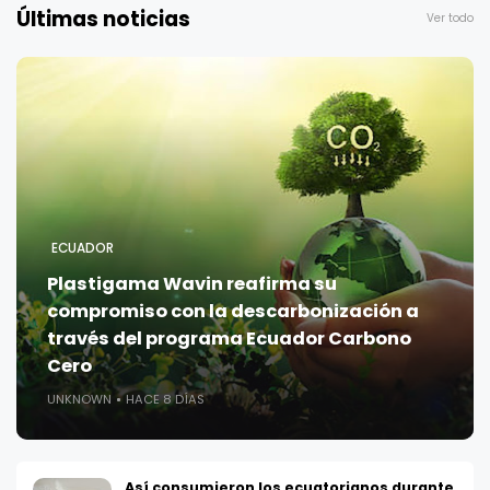
Últimas noticias
Ver todo
ECUADOR
Plastigama Wavin reafirma su
compromiso con la descarbonización a
través del programa Ecuador Carbono
Cero
UNKNOWN
HACE 8 DÍAS
Así consumieron los ecuatorianos durante