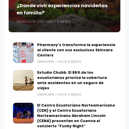
¿Donde vivir experiencias navideñas
en familia?
REDACCIÓN GYE
HACE 8 MESES
Pharmacy’s transforma la experiencia
al cliente con sus exclusivos Skincare
Centers
UNKNOWN
HACE 8 MESES
Estudio Chubb: El 86% de los
ecuatorianos prioriza la cobertura
ante accidentes en un seguro de
viajes
UNKNOWN
HACE 9 MESES
El Centro Ecuatoriano Norteamericano
(CEN) y el Centro Ecuatoriano
Norteamericano Abraham Lincoln
(CENA) presentan en Cuenca el
concierto “Funky Night”