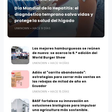
Día Mundial de la Hepatitis: el
diagnóstico temprano salva vidas y
protege la salud del hígado
UNKNOWN
HACE 9 DÍAS
Las mejores hamburguesas se reúnen
de nuevo: se acerca la 6.ª edición del
World Burger Show
UNKNOWN
HACE 14 DÍAS
Adiós al "carrito abandonado":
estrategias para cerrar más ventas en
las rebajas de mitad de año en
Ecuador
UNKNOWN
HACE 15 DÍAS
BASF fortalece su innovación en
soluciones biológicas para impulsar
una agricultura más sostenible.