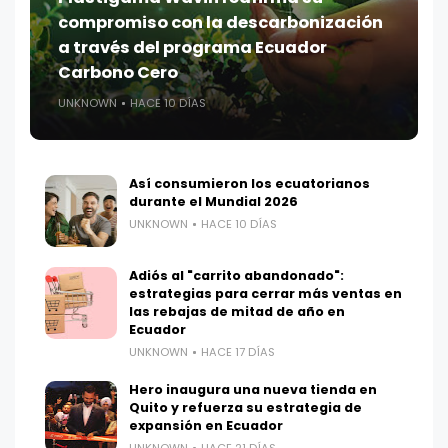
compromiso con la descarbonización
a través del programa Ecuador
Carbono Cero
UNKNOWN
HACE 10 DÍAS
Así consumieron los ecuatorianos
durante el Mundial 2026
UNKNOWN
HACE 10 DÍAS
Adiós al "carrito abandonado":
estrategias para cerrar más ventas en
las rebajas de mitad de año en
Ecuador
UNKNOWN
HACE 17 DÍAS
Hero inaugura una nueva tienda en
Quito y refuerza su estrategia de
expansión en Ecuador
UNKNOWN
HACE 21 DÍAS