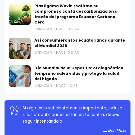
Plastigama Wavin reafirma su
compromiso con la descarbonización a
través del programa Ecuador Carbono
Cero
UNKNOWN
HACE 10 DÍAS
Así consumieron los ecuatorianos durante
el Mundial 2026
UNKNOWN
HACE 10 DÍAS
Día Mundial de la Hepatitis: el diagnóstico
temprano salva vidas y protege la salud
del hígado
UNKNOWN
HACE 11 DÍAS
La persistencia es muy importante. No debes
rendirte a menos que estés obligado a rendirte.
Elon Musk