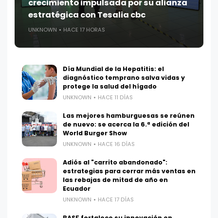
crecimiento impulsada por su alianza
estratégica con Tesalia cbc
UNKNOWN
HACE 17 HORAS
Día Mundial de la Hepatitis: el
diagnóstico temprano salva vidas y
protege la salud del hígado
UNKNOWN
HACE 11 DÍAS
Las mejores hamburguesas se reúnen
de nuevo: se acerca la 6.ª edición del
World Burger Show
UNKNOWN
HACE 16 DÍAS
Adiós al "carrito abandonado":
estrategias para cerrar más ventas en
las rebajas de mitad de año en
Ecuador
UNKNOWN
HACE 17 DÍAS
BASF fortalece su innovación en