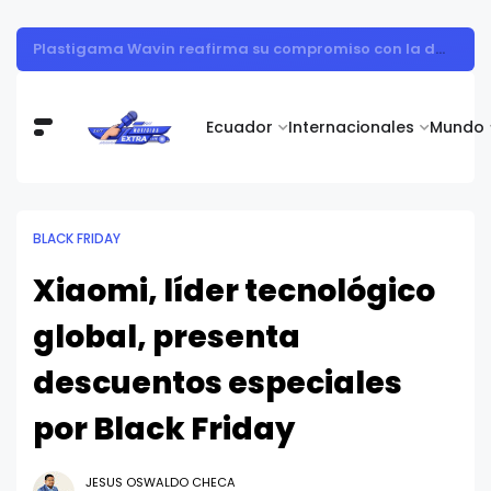
Adiós al "carrito abandonado": estrategias para cerrar más ventas en las rebajas de mitad de año en Ecuador
Ecuador
Internacionales
Mundo
BLACK FRIDAY
Xiaomi, líder tecnológico
global, presenta
descuentos especiales
por Black Friday
JESUS OSWALDO CHECA