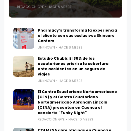
REDACCIÓN GYE
HACE 8 MESES
Pharmacy’s transforma la experiencia
al cliente con sus exclusivos Skincare
Centers
UNKNOWN
HACE 8 MESES
Estudio Chubb: El 86% de los
ecuatorianos prioriza la cobertura
ante accidentes en un seguro de
viajes
UNKNOWN
HACE 9 MESES
El Centro Ecuatoriano Norteamericano
(CEN) y el Centro Ecuatoriano
Norteamericano Abraham Lincoln
(CENA) presentan en Cuenca el
concierto “Funky Night”
REDACCIÓN GYE
HACE 10 MESES
COLMENA abre oficinas en Cuenca y