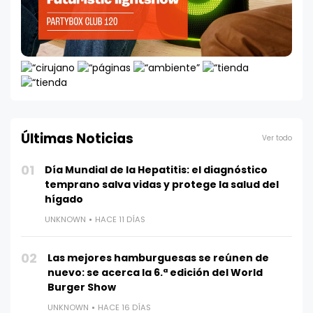
Últimas Noticias
Ver todo
01
Día Mundial de la Hepatitis: el diagnóstico
temprano salva vidas y protege la salud del
hígado
UNKNOWN
HACE 11 DÍAS
02
Las mejores hamburguesas se reúnen de
nuevo: se acerca la 6.ª edición del World
Burger Show
UNKNOWN
HACE 16 DÍAS