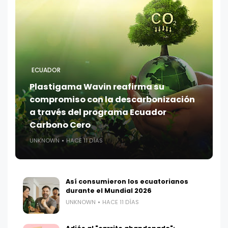
ECUADOR
Plastigama Wavin reafirma su
compromiso con la descarbonización
a través del programa Ecuador
Carbono Cero
UNKNOWN
HACE 11 DÍAS
Así consumieron los ecuatorianos
durante el Mundial 2026
UNKNOWN
HACE 11 DÍAS