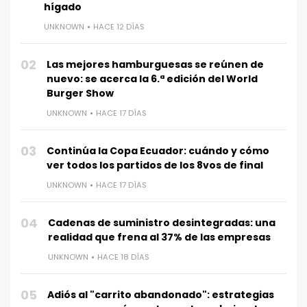
hígado
UNKNOWN
HACE 12 DÍAS
02
Las mejores hamburguesas se reúnen de
nuevo: se acerca la 6.ª edición del World
Burger Show
UNKNOWN
HACE 17 DÍAS
03
Continúa la Copa Ecuador: cuándo y cómo
ver todos los partidos de los 8vos de final
UNKNOWN
HACE 17 DÍAS
04
Cadenas de suministro desintegradas: una
realidad que frena al 37% de las empresas
UNKNOWN
HACE 18 DÍAS
05
Adiós al "carrito abandonado": estrategias