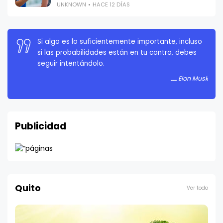
UNKNOWN
HACE 12 DÍAS
La persistencia es muy importante. No debes
rendirte a menos que estés obligado a rendirte.
Elon Musk
Publicidad
Quito
Ver todo