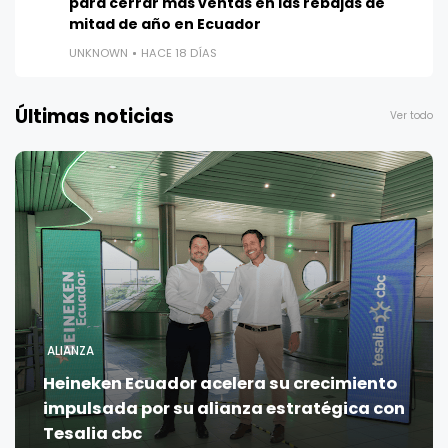
para cerrar más ventas en las rebajas de
mitad de año en Ecuador
UNKNOWN
HACE 18 DÍAS
Últimas noticias
Ver todo
ALIANZA
Heineken Ecuador acelera su crecimiento
impulsada por su alianza estratégica con
Tesalia cbc