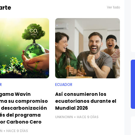
arte
Ver todo
R
ECUADOR
igama Wavin
Así consumieron los
rma su compromiso
ecuatorianos durante el
a descarbonización
Mundial 2026
vés del programa
UNKNOWN
HACE 9 DÍAS
or Carbono Cero
N
HACE 9 DÍAS