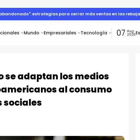
o abandonado": estrategias para cerrar más ventas en las rebaj
07
Aug
acionales
Mundo
Empresariales
Tecnología
E
2026
o se adaptan los medios
noamericanos al consumo
s sociales