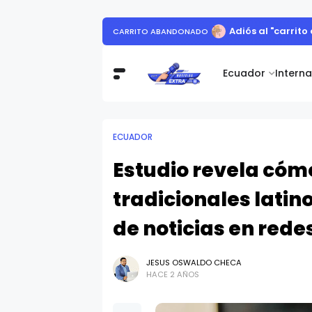
Adiós al "carrit
CARRITO ABANDONADO
Ecuador
Intern
ECUADOR
Estudio revela cóm
tradicionales lati
de noticias en rede
JESUS OSWALDO CHECA
HACE 2 AÑOS