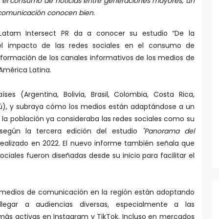
 el consumo de noticias entre generaciones mayores, un
comunicación conocen bien.
 Latam Intersect PR da a conocer su estudio “De la
el impacto de las redes sociales en el consumo de
ansformación de los canales informativos de los medios de
 América Latina.
ses (Argentina, Bolivia, Brasil, Colombia, Costa Rica,
ú), y subraya cómo los medios están adaptándose a un
 la población ya consideraba las redes sociales como su
, según la tercera edición del estudio
"Panorama del
ealizado en 2022. El nuevo informe también señala que
ciales fueron diseñadas desde su inicio para facilitar el
os medios de comunicación en la región están adoptando
llegar a audiencias diversas, especialmente a las
más activas en Instagram y TikTok. Incluso en mercados