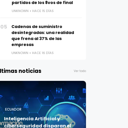
partidos de los 8vos de final
UNKNOWN
HACE 15 DÍAS
05
Cadenas de suministro
desintegradas: una realidad
que frena al 37% de las
empresas
UNKNOWN
HACE 16 DÍAS
ltimas noticias
Ver todo
ECUADOR
Inteligencia Artificial y
ciberseguridad disparan el