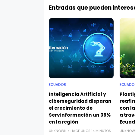
Entradas que pueden interes
ECUADOR
ECUADO
Inteligencia Artificial y
Plast
ciberseguridad disparan
reafi
el crecimiento de
con l
Servinformación un 36%
a tra
en la región
Ecuad
UNKNOWN
HACE UNOS 14 MINUTOS
UNKNOW