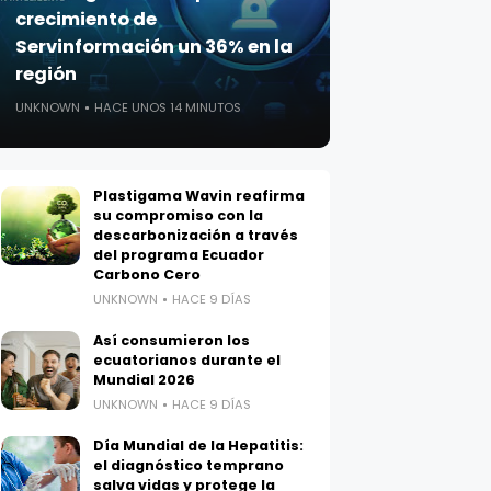
crecimiento de
Servinformación un 36% en la
región
UNKNOWN
HACE UNOS 14 MINUTOS
Plastigama Wavin reafirma
su compromiso con la
descarbonización a través
del programa Ecuador
Carbono Cero
UNKNOWN
HACE 9 DÍAS
Así consumieron los
ecuatorianos durante el
Mundial 2026
UNKNOWN
HACE 9 DÍAS
Día Mundial de la Hepatitis:
el diagnóstico temprano
salva vidas y protege la