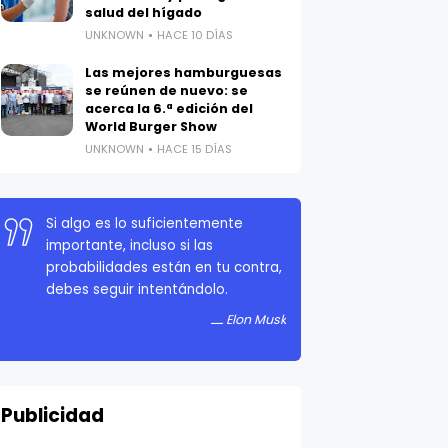
salud del hígado
UNKNOWN
HACE 10 DÍAS
Las mejores hamburguesas
se reúnen de nuevo: se
acerca la 6.ª edición del
World Burger Show
UNKNOWN
HACE 15 DÍAS
Si algo es lo suficientemente
importante, incluso si las
probabilidades están en tu contra,
debes seguir intentándolo.
Elon Musk
Publicidad