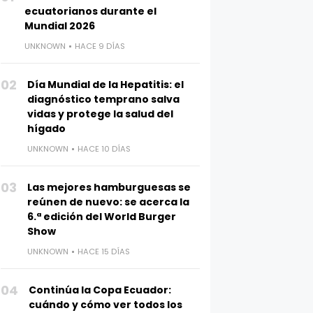
ecuatorianos durante el
Mundial 2026
UNKNOWN
HACE 9 DÍAS
02
Día Mundial de la Hepatitis: el
diagnóstico temprano salva
vidas y protege la salud del
hígado
UNKNOWN
HACE 10 DÍAS
03
Las mejores hamburguesas se
reúnen de nuevo: se acerca la
6.ª edición del World Burger
Show
UNKNOWN
HACE 15 DÍAS
04
Continúa la Copa Ecuador:
cuándo y cómo ver todos los