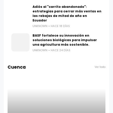
Adiós al "carrito abandonado":
estrategias para cerrar más ventas en
las rebajas de mitad de año en
Ecuador
UNKNOWN
HACE 18 DÍAS
BASF fortalece su innovación en
soluciones biológicas para impulsar
una agricultura más sostenible.
UNKNOWN
HACE 24 DÍAS
Cuenca
Ver todo