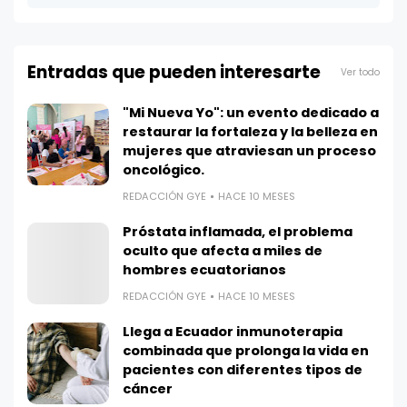
Entradas que pueden interesarte
Ver todo
"Mi Nueva Yo": un evento dedicado a
restaurar la fortaleza y la belleza en
mujeres que atraviesan un proceso
oncológico.
REDACCIÓN GYE
HACE 10 MESES
Próstata inflamada, el problema
oculto que afecta a miles de
hombres ecuatorianos
REDACCIÓN GYE
HACE 10 MESES
Llega a Ecuador inmunoterapia
combinada que prolonga la vida en
pacientes con diferentes tipos de
cáncer