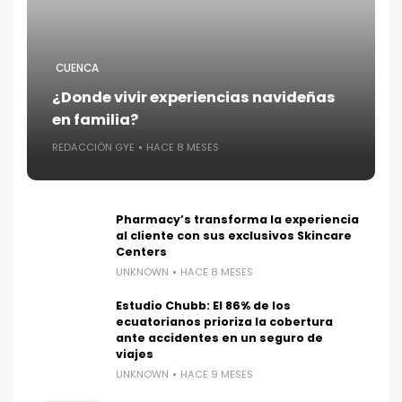
CUENCA
¿Donde vivir experiencias navideñas
en familia?
REDACCIÓN GYE
HACE 8 MESES
Pharmacy’s transforma la experiencia
al cliente con sus exclusivos Skincare
Centers
UNKNOWN
HACE 8 MESES
Estudio Chubb: El 86% de los
ecuatorianos prioriza la cobertura
ante accidentes en un seguro de
viajes
UNKNOWN
HACE 9 MESES