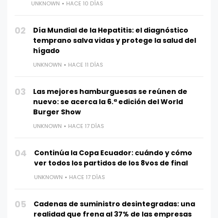
UNKNOWN
HACE 10 DÍAS
02
Día Mundial de la Hepatitis: el diagnóstico
temprano salva vidas y protege la salud del
hígado
UNKNOWN
HACE 11 DÍAS
03
Las mejores hamburguesas se reúnen de
nuevo: se acerca la 6.ª edición del World
Burger Show
UNKNOWN
HACE 17 DÍAS
04
Continúa la Copa Ecuador: cuándo y cómo
ver todos los partidos de los 8vos de final
UNKNOWN
HACE 17 DÍAS
05
Cadenas de suministro desintegradas: una
realidad que frena al 37% de las empresas