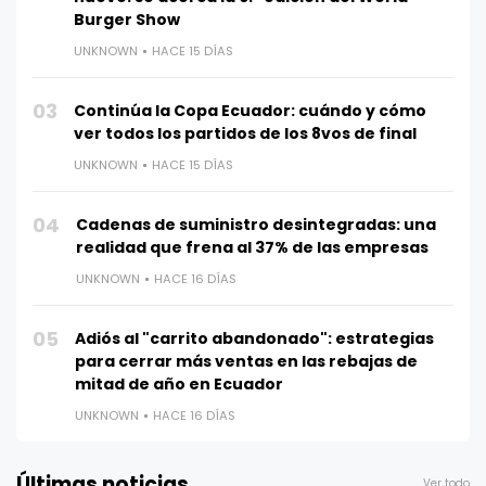
Burger Show
UNKNOWN
HACE 15 DÍAS
03
Continúa la Copa Ecuador: cuándo y cómo
ver todos los partidos de los 8vos de final
UNKNOWN
HACE 15 DÍAS
04
Cadenas de suministro desintegradas: una
realidad que frena al 37% de las empresas
UNKNOWN
HACE 16 DÍAS
05
Adiós al "carrito abandonado": estrategias
para cerrar más ventas en las rebajas de
mitad de año en Ecuador
UNKNOWN
HACE 16 DÍAS
Últimas noticias
Ver todo