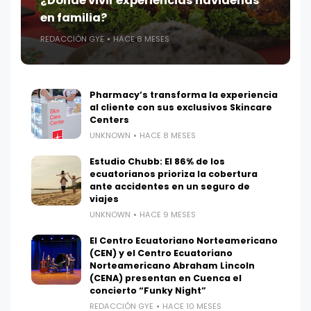
¿Donde vivir experiencias navideñas
en familia?
REDACCIÓN GYE
HACE 8 MESES
Pharmacy’s transforma la experiencia
al cliente con sus exclusivos Skincare
Centers
UNKNOWN
HACE 8 MESES
Estudio Chubb: El 86% de los
ecuatorianos prioriza la cobertura
ante accidentes en un seguro de
viajes
UNKNOWN
HACE 9 MESES
El Centro Ecuatoriano Norteamericano
(CEN) y el Centro Ecuatoriano
Norteamericano Abraham Lincoln
(CENA) presentan en Cuenca el
concierto “Funky Night”
REDACCIÓN GYE
HACE 10 MESES