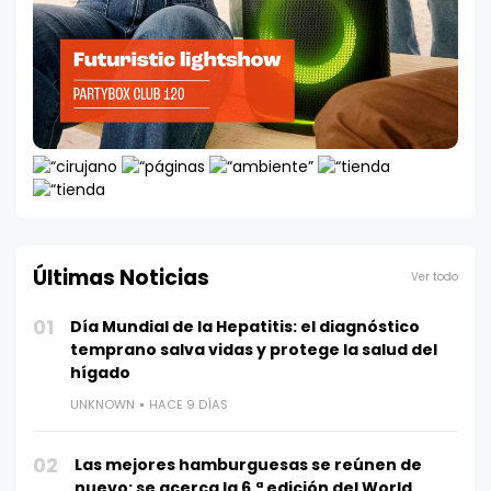
Últimas Noticias
Ver todo
01
Día Mundial de la Hepatitis: el diagnóstico
temprano salva vidas y protege la salud del
hígado
UNKNOWN
HACE 9 DÍAS
02
Las mejores hamburguesas se reúnen de
nuevo: se acerca la 6.ª edición del World