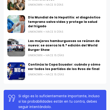
UNKNOWN
HACE 9 DÍAS
Día Mundial de la Hepatitis: el diagnóstico
temprano salva vidas y protege la salud
del hígado
UNKNOWN
HACE 9 DÍAS
Las mejores hamburguesas se reúnen de
nuevo: se acerca la 6.ª edición del World
Burger Show
UNKNOWN
HACE 15 DÍAS
Continúa la Copa Ecuador: cuándo y cómo
ver todos los partidos de los 8vos de final
UNKNOWN
HACE 15 DÍAS
La persistencia es muy importante. No debes
rendirte a menos que estés obligado a rendirte.
Elon Musk