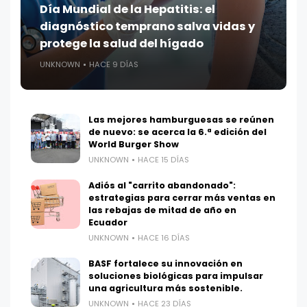
Día Mundial de la Hepatitis: el
diagnóstico temprano salva vidas y
protege la salud del hígado
UNKNOWN
HACE 9 DÍAS
Las mejores hamburguesas se reúnen
de nuevo: se acerca la 6.ª edición del
World Burger Show
UNKNOWN
HACE 15 DÍAS
Adiós al "carrito abandonado":
estrategias para cerrar más ventas en
las rebajas de mitad de año en
Ecuador
UNKNOWN
HACE 16 DÍAS
BASF fortalece su innovación en
soluciones biológicas para impulsar
una agricultura más sostenible.
UNKNOWN
HACE 23 DÍAS