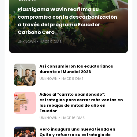
Plastigama Wavin reafirma su
compromiso con la descarbonización
a través del programa Ecuador
Carbono Cero
UNKNOWN
HACE 9 DÍAS
Así consumieron los ecuatorianos
durante el Mundial 2026
UNKNOWN
HACE 9 DÍAS
Adiós al "carrito abandonado":
estrategias para cerrar más ventas en
las rebajas de mitad de año en
Ecuador
UNKNOWN
HACE 16 DÍAS
Hero inaugura una nueva tienda en
Quito y refuerza su estrategia de