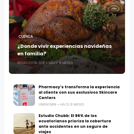
CUENCA
¿Donde vivir experiencias navideñas
en familia?
REDACCIÓN GYE
HACE 8 MESES
Pharmacy’s transforma la experiencia
al cliente con sus exclusivos Skincare
Centers
UNKNOWN
HACE 8 MESES
Estudio Chubb: El 86% de los
ecuatorianos prioriza la cobertura
ante accidentes en un seguro de
viajes