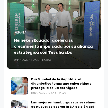
ALIANZA
Heineken Ecuador acelera su
crecimiento impulsada por su alianza
estratégica con Tesalia cbc
UNKNOWN
HACE 11 HORAS
Día Mundial de la Hepatitis: el
diagnóstico temprano salva vidas y
protege la salud del hígado
UNKNOWN
HACE 11 DÍAS
Las mejores hamburguesas se reúnen
de nuevo: se acerca la 6.ª edición del