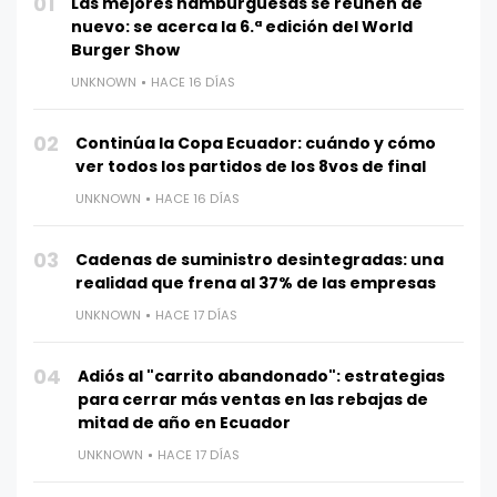
01
Las mejores hamburguesas se reúnen de
nuevo: se acerca la 6.ª edición del World
Burger Show
UNKNOWN
HACE 16 DÍAS
02
Continúa la Copa Ecuador: cuándo y cómo
ver todos los partidos de los 8vos de final
UNKNOWN
HACE 16 DÍAS
03
Cadenas de suministro desintegradas: una
realidad que frena al 37% de las empresas
UNKNOWN
HACE 17 DÍAS
04
Adiós al "carrito abandonado": estrategias
para cerrar más ventas en las rebajas de
mitad de año en Ecuador
UNKNOWN
HACE 17 DÍAS