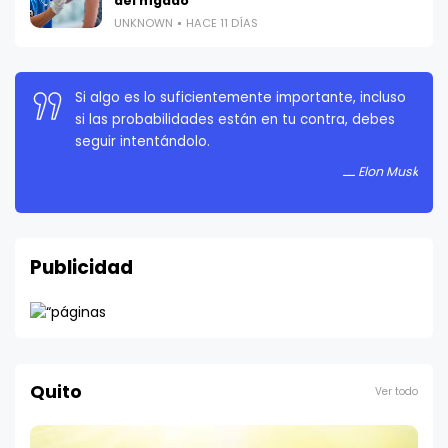
del hígado
UNKNOWN
HACE 11 DÍAS
Si algo es lo suficientemente importante, incluso
si las probabilidades están en tu contra, debes
seguir intentándolo.
Elon Musk
Publicidad
Quito
Ver todo