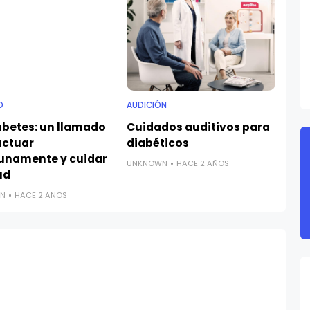
O
AUDICIÓN
abetes: un llamado
Cuidados auditivos para
actuar
diabéticos
unamente y cuidar
UNKNOWN
HACE 2 AÑOS
ud
N
HACE 2 AÑOS