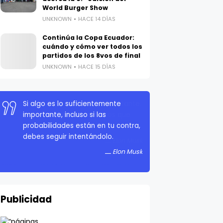
World Burger Show
UNKNOWN
HACE 14 DÍAS
Continúa la Copa Ecuador:
cuándo y cómo ver todos los
partidos de los 8vos de final
UNKNOWN
HACE 15 DÍAS
La persistencia es muy importante.
No debes rendirte a menos que
estés obligado a rendirte.
Elon Musk
Publicidad