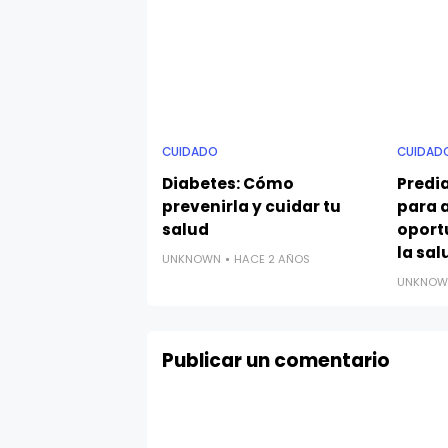
CUIDADO
CUIDAD
Diabetes: Cómo
Predi
prevenirla y cuidar tu
para 
salud
oport
la sal
UNKNOWN
HACE 2 AÑOS
UNKNOW
Publicar un comentario