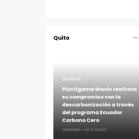
Quito
Ver
ECUADOR
Plastigama Wavin reafirma
su compromiso con la
descarbonización a través
del programa Ecuador
Carbono Cero
UNKNOWN
HACE 8 DÍAS