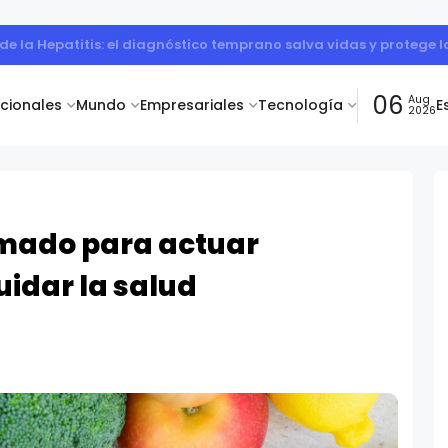
de la Hepatitis: el diagnóstico temprano salva vidas y protege 
06
Aug
acionales
Mundo
Empresariales
Tecnología
E
2026
amado para actuar
idar la salud