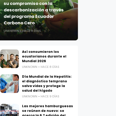
su compromiso con la
descarbonización a través
del programa Ecuador
Carbono Cero
UNKNOWN
HACE 8 DÍAS
Así consumieron los
ecuatorianos durante el
Mundial 2026
UNKNOWN
HACE 8 DÍAS
Día Mundial de la Hepatitis:
el diagnóstico temprano
salva vidas y protege la
salud del hígado
UNKNOWN
HACE 9 DÍAS
Las mejores hamburguesas
se reúnen de nuevo: se
acerca la 6.ª edición del