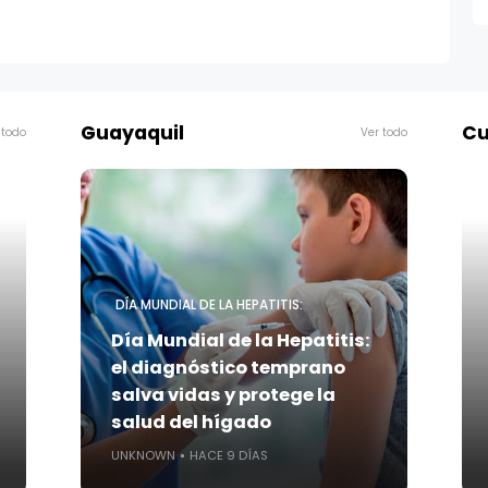
Guayaquil
Cu
 todo
Ver todo
DÍA MUNDIAL DE LA HEPATITIS:
Día Mundial de la Hepatitis:
el diagnóstico temprano
salva vidas y protege la
salud del hígado
UNKNOWN
HACE 9 DÍAS