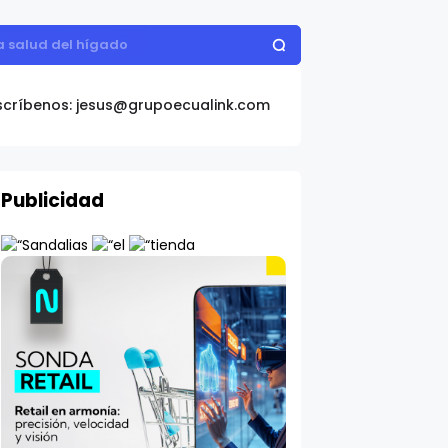
la salud del hígado
scríbenos: jesus@grupoecualink.com
Publicidad