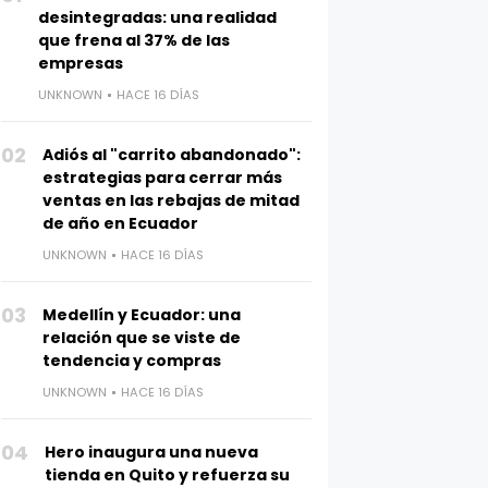
desintegradas: una realidad
que frena al 37% de las
empresas
UNKNOWN
HACE 16 DÍAS
02
Adiós al "carrito abandonado":
estrategias para cerrar más
ventas en las rebajas de mitad
de año en Ecuador
UNKNOWN
HACE 16 DÍAS
03
Medellín y Ecuador: una
relación que se viste de
tendencia y compras
UNKNOWN
HACE 16 DÍAS
04
Hero inaugura una nueva
tienda en Quito y refuerza su