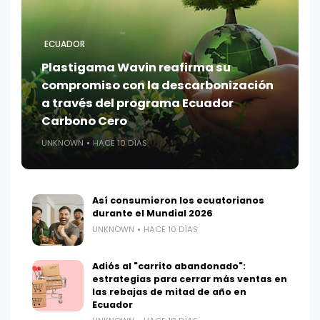
ECUADOR
Plastigama Wavin reafirma su
compromiso con la descarbonización
a través del programa Ecuador
Carbono Cero
UNKNOWN
HACE 10 DÍAS
Así consumieron los ecuatorianos
durante el Mundial 2026
UNKNOWN
HACE 10 DÍAS
Adiós al "carrito abandonado":
estrategias para cerrar más ventas en
las rebajas de mitad de año en
Ecuador