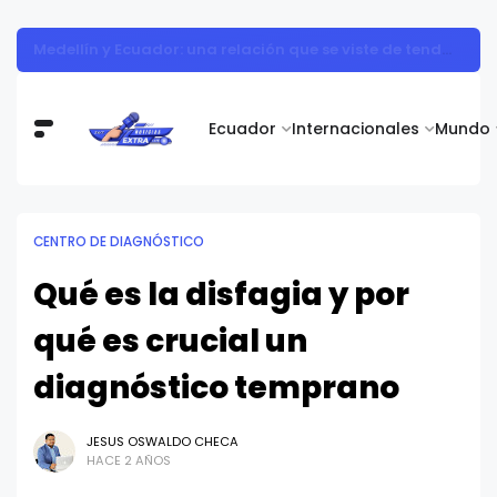
Adiós al "carrito abandonado": estrategias para cerrar más ventas en las rebajas de mitad de año en Ecuador
Ecuador
Internacionales
Mundo
CENTRO DE DIAGNÓSTICO
Qué es la disfagia y por
qué es crucial un
diagnóstico temprano
JESUS OSWALDO CHECA
HACE 2 AÑOS