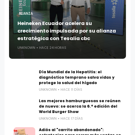
ALIANZA
Heineken Ecuador acelera su
crecimiento impulsada por su alianza
estratégica con Tesalia cbc
UNKNOWN
HACE 24 HORAS
Día Mundial de la Hepatitis: el
diagnóstico temprano salva vidas y
protege la salud del hígado
UNKNOWN
HACE 11 DÍAS
Las mejores hamburguesas se reúnen
de nuevo: se acerca la 6.ª edición del
World Burger Show
UNKNOWN
HACE 17 DÍAS
Adiós al "carrito abandonado":