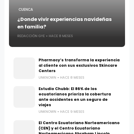
CUENCA
¿Donde vivir experiencias navideñas
en familia?
REDACCIÓN GYE
HACE 8 MESES
Pharmacy’s transforma la experiencia
al cliente con sus exclusivos Skincare
Centers
UNKNOWN
HACE 8 MESES
Estudio Chubb: El 86% de los
ecuatorianos prioriza la cobertura
ante accidentes en un seguro de
viajes
UNKNOWN
HACE 9 MESES
El Centro Ecuatoriano Norteamericano
(CEN) y el Centro Ecuatoriano
Norteamericano Abraham Lincoln