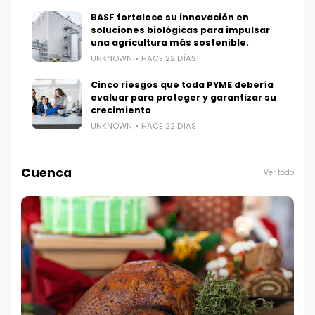
BASF fortalece su innovación en
soluciones biológicas para impulsar
una agricultura más sostenible.
UNKNOWN
HACE 22 DÍAS
Cinco riesgos que toda PYME debería
evaluar para proteger y garantizar su
crecimiento
UNKNOWN
HACE 22 DÍAS
Cuenca
Ver todo