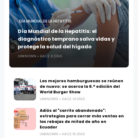
DÍA MUNDIAL DE LA HEPATITIS:
Día Mundial de la Hepatitis: el
diagnóstico temprano salva vidas y
protege la salud del hígado
UNKNOWN
HACE 9 DÍAS
Las mejores hamburguesas se reúnen
de nuevo: se acerca la 6.ª edición del
World Burger Show
UNKNOWN
HACE 14 DÍAS
Adiós al "carrito abandonado":
estrategias para cerrar más ventas en
las rebajas de mitad de año en
Ecuador
UNKNOWN
HACE 15 DÍAS