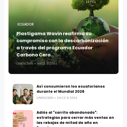
ECUADOR
Plastigama Wavin reafirma su
compromiso con la descarbonización
a través del programa Ecuador
Carbono Cero
UNKNOWN
HACE 8 DÍAS
Así consumieron los ecuatorianos
durante el Mundial 2026
UNKNOWN
HACE 8 DÍAS
Adiós al "carrito abandonado":
estrategias para cerrar más ventas en
las rebajas de mitad de año en