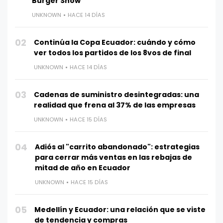
Burger Show
UNKNOWN
HACE 14 DÍAS
02
Continúa la Copa Ecuador: cuándo y cómo
ver todos los partidos de los 8vos de final
UNKNOWN
HACE 14 DÍAS
03
Cadenas de suministro desintegradas: una
realidad que frena al 37% de las empresas
UNKNOWN
HACE 15 DÍAS
04
Adiós al "carrito abandonado": estrategias
para cerrar más ventas en las rebajas de
mitad de año en Ecuador
UNKNOWN
HACE 15 DÍAS
05
Medellín y Ecuador: una relación que se viste
de tendencia y compras