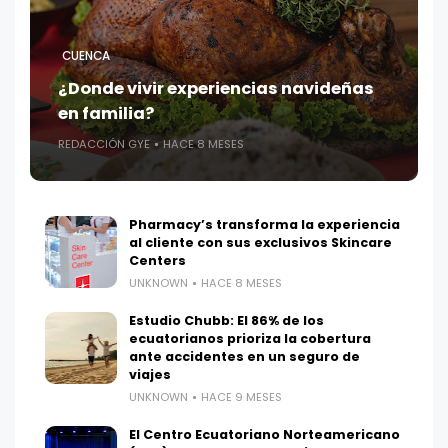
CUENCA
¿Donde vivir experiencias navideñas
en familia?
REDACCIÓN GYE
HACE 8 MESES
Pharmacy’s transforma la experiencia
al cliente con sus exclusivos Skincare
Centers
UNKNOWN
HACE 8 MESES
Estudio Chubb: El 86% de los
ecuatorianos prioriza la cobertura
ante accidentes en un seguro de
viajes
UNKNOWN
HACE 9 MESES
El Centro Ecuatoriano Norteamericano