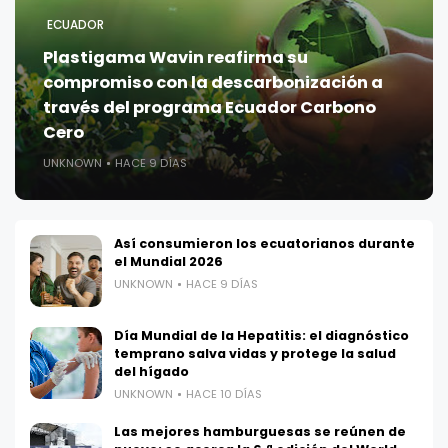
ECUADOR
Plastigama Wavin reafirma su
compromiso con la descarbonización a
través del programa Ecuador Carbono
Cero
UNKNOWN
HACE 9 DÍAS
Así consumieron los ecuatorianos durante
el Mundial 2026
UNKNOWN
HACE 9 DÍAS
Día Mundial de la Hepatitis: el diagnóstico
temprano salva vidas y protege la salud
del hígado
UNKNOWN
HACE 10 DÍAS
Las mejores hamburguesas se reúnen de