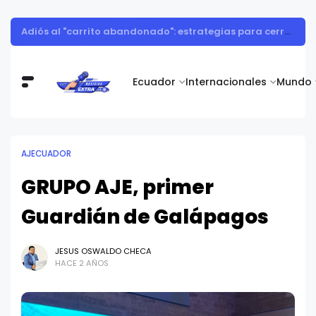
Así consumieron los ecuatorianos durante el Mundial 2026
Ecuador
Internacionales
Mundo
AJECUADOR
GRUPO AJE, primer
Guardián de Galápagos
JESUS OSWALDO CHECA
HACE 2 AÑOS