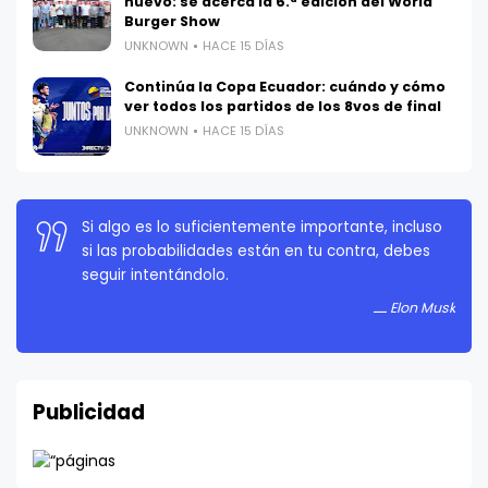
nuevo: se acerca la 6.ª edición del World
Burger Show
UNKNOWN
HACE 15 DÍAS
Continúa la Copa Ecuador: cuándo y cómo
ver todos los partidos de los 8vos de final
UNKNOWN
HACE 15 DÍAS
Si algo es lo suficientemente importante, incluso
La persistencia es muy importante. No debes
si las probabilidades están en tu contra, debes
rendirte a menos que estés obligado a rendirte.
seguir intentándolo.
Elon Musk
Elon Musk
Publicidad