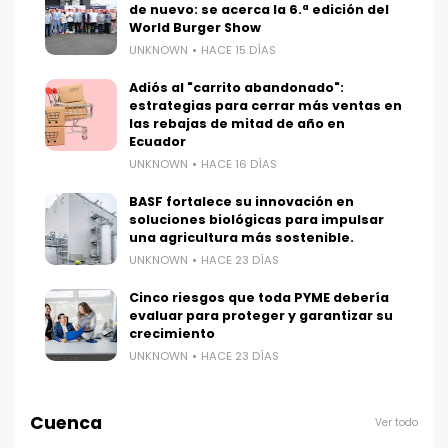
de nuevo: se acerca la 6.ª edición del
World Burger Show
UNKNOWN
HACE 15 DÍAS
Adiós al "carrito abandonado":
estrategias para cerrar más ventas en
las rebajas de mitad de año en
Ecuador
UNKNOWN
HACE 16 DÍAS
BASF fortalece su innovación en
soluciones biológicas para impulsar
una agricultura más sostenible.
UNKNOWN
HACE 23 DÍAS
Cinco riesgos que toda PYME debería
evaluar para proteger y garantizar su
crecimiento
UNKNOWN
HACE 23 DÍAS
Cuenca
Ver todo