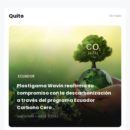
Quito
Ver todo
ECUADOR
Plastigama Wavin reafirma su
compromiso con la descarbonización
a través del programa Ecuador
Carbono Cero
UNKNOWN
HACE 9 DÍAS