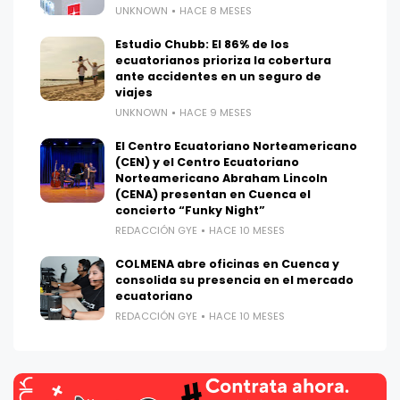
UNKNOWN
HACE 8 MESES
Estudio Chubb: El 86% de los
ecuatorianos prioriza la cobertura
ante accidentes en un seguro de
viajes
UNKNOWN
HACE 9 MESES
El Centro Ecuatoriano Norteamericano
(CEN) y el Centro Ecuatoriano
Norteamericano Abraham Lincoln
(CENA) presentan en Cuenca el
concierto “Funky Night”
REDACCIÓN GYE
HACE 10 MESES
COLMENA abre oficinas en Cuenca y
consolida su presencia en el mercado
ecuatoriano
REDACCIÓN GYE
HACE 10 MESES