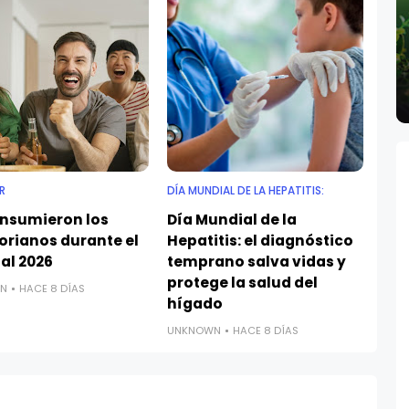
R
DÍA MUNDIAL DE LA HEPATITIS:
onsumieron los
Día Mundial de la
orianos durante el
Hepatitis: el diagnóstico
al 2026
temprano salva vidas y
protege la salud del
N
HACE 8 DÍAS
hígado
UNKNOWN
HACE 8 DÍAS