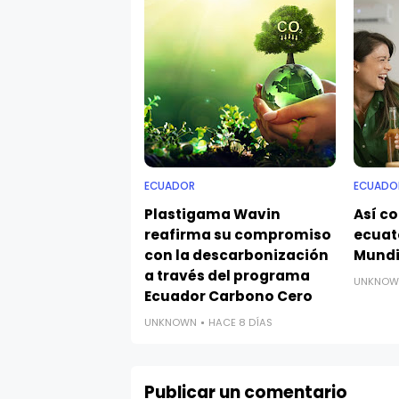
ECUADOR
ECUADO
Plastigama Wavin
Así c
reafirma su compromiso
ecuat
con la descarbonización
Mundi
a través del programa
UNKNOW
Ecuador Carbono Cero
UNKNOWN
HACE 8 DÍAS
Publicar un comentario