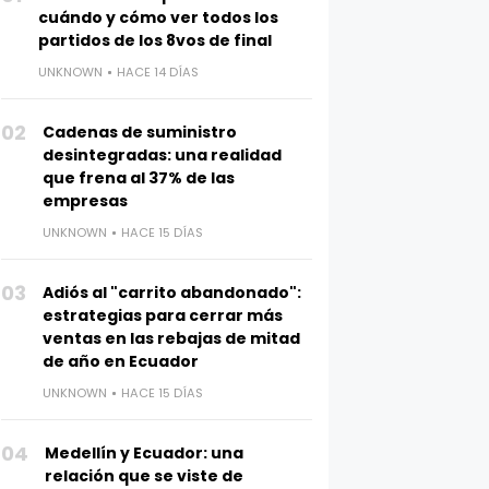
cuándo y cómo ver todos los
partidos de los 8vos de final
UNKNOWN
HACE 14 DÍAS
02
Cadenas de suministro
desintegradas: una realidad
que frena al 37% de las
empresas
UNKNOWN
HACE 15 DÍAS
03
Adiós al "carrito abandonado":
estrategias para cerrar más
ventas en las rebajas de mitad
de año en Ecuador
UNKNOWN
HACE 15 DÍAS
04
Medellín y Ecuador: una
relación que se viste de