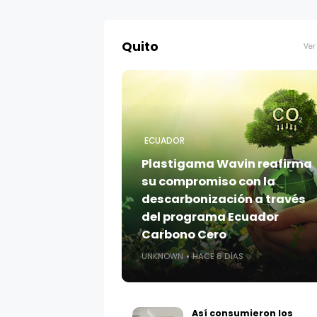
Quito
Ver
ECUADOR
Plastigama Wavin reafirma
su compromiso con la
descarbonización a través
del programa Ecuador
Carbono Cero
UNKNOWN
HACE 8 DÍAS
Así consumieron los