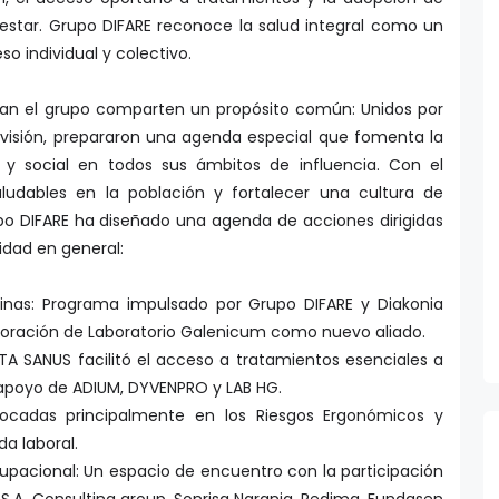
estar. Grupo DIFARE reconoce la salud integral como un
so individual y colectivo.
an el grupo comparten un propósito común: Unidos por
visión, prepararon una agenda especial que fomenta la
 y social en todos sus ámbitos de influencia. Con el
saludables en la población y fortalecer una cultura de
po DIFARE ha diseñado una agenda de acciones dirigidas
idad en general:
inas: Programa impulsado por Grupo DIFARE y Diakonia
poración de Laboratorio Galenicum como nuevo aliado.
A SANUS facilitó el acceso a tratamientos esenciales a
 apoyo de ADIUM, DYVENPRO y LAB HG.
ocadas principalmente en los Riesgos Ergonómicos y
da laboral.
upacional: Un espacio de encuentro con la participación
.A. Consulting group, Sonrisa Naranja, Redima, Fundasen