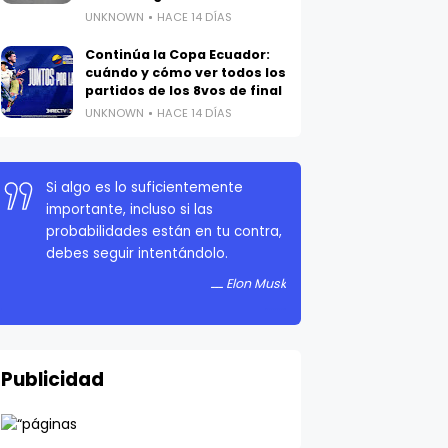
UNKNOWN
HACE 14 DÍAS
Continúa la Copa Ecuador:
cuándo y cómo ver todos los
partidos de los 8vos de final
UNKNOWN
HACE 14 DÍAS
Si algo es lo suficientemente
importante, incluso si las
probabilidades están en tu contra,
debes seguir intentándolo.
Elon Musk
Publicidad