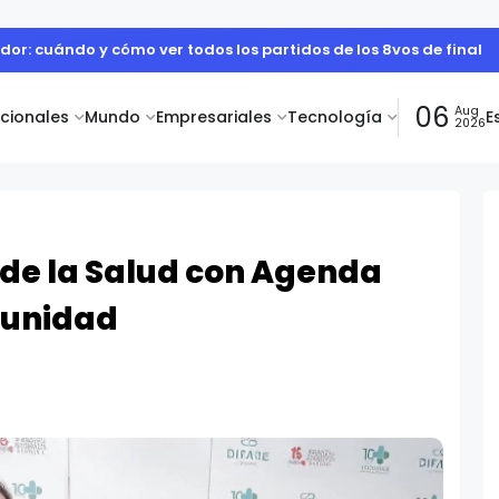
de la Hepatitis: el diagnóstico temprano salva vidas y protege 
06
Aug
acionales
Mundo
Empresariales
Tecnología
E
2026
de la Salud con Agenda
munidad