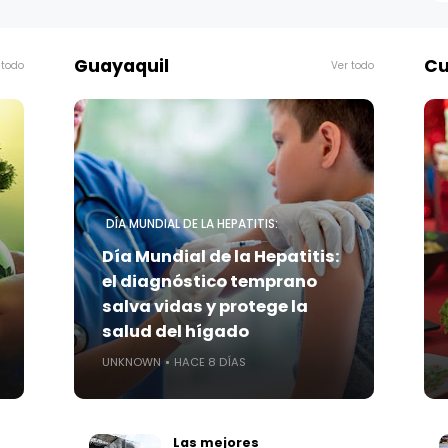
Guayaquil
Cu
 todo
Ver todo
DÍA MUNDIAL DE LA HEPATITIS:
Día Mundial de la Hepatitis:
el diagnóstico temprano
salva vidas y protege la
salud del hígado
UNKNOWN
HACE 8 DÍAS
Las mejores