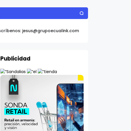
la salud del hígado
scríbenos: jesus@grupoecualink.com
Publicidad