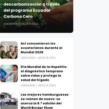
descarbonización a través
del programa Ecuador
Carbono Cero
UNKNOWN
HACE 8 DÍAS
Así consumieron los
ecuatorianos durante el
Mundial 2026
UNKNOWN
HACE 8 DÍAS
Día Mundial de la Hepatitis:
el diagnóstico temprano
salva vidas y protege la
salud del hígado
UNKNOWN
HACE 8 DÍAS
Las mejores hamburguesas
se reúnen de nuevo: se
acerca la 6.ª edición del
World Burger Show