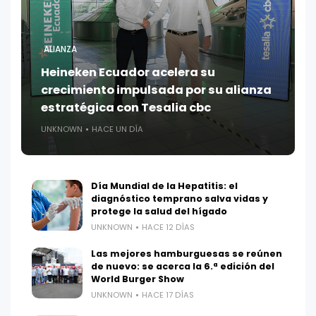
ALIANZA
Heineken Ecuador acelera su
crecimiento impulsada por su alianza
estratégica con Tesalia cbc
UNKNOWN
HACE UN DÍA
Día Mundial de la Hepatitis: el
diagnóstico temprano salva vidas y
protege la salud del hígado
UNKNOWN
HACE 12 DÍAS
Las mejores hamburguesas se reúnen
de nuevo: se acerca la 6.ª edición del
World Burger Show
UNKNOWN
HACE 17 DÍAS