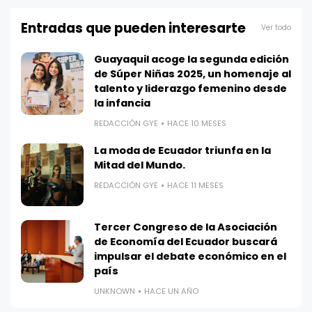
Entradas que pueden interesarte
Ver todo
Guayaquil acoge la segunda edición
de Súper Niñas 2025, un homenaje al
talento y liderazgo femenino desde
la infancia
REDACCIÓN GYE
HACE 10 MESES
La moda de Ecuador triunfa en la
Mitad del Mundo.
REDACCIÓN GYE
HACE 11 MESES
Tercer Congreso de la Asociación
de Economía del Ecuador buscará
impulsar el debate económico en el
país
UNKNOWN
HACE UN AÑO