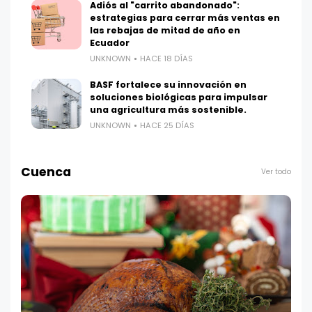
Adiós al "carrito abandonado":
estrategias para cerrar más ventas en
las rebajas de mitad de año en
Ecuador
UNKNOWN
HACE 18 DÍAS
BASF fortalece su innovación en
soluciones biológicas para impulsar
una agricultura más sostenible.
UNKNOWN
HACE 25 DÍAS
Cuenca
Ver todo