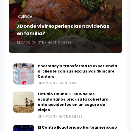
CUENCA
¿Donde vivir experiencias navideñas
en familia?
REDACCIÓN GYE
HACE 8 MESES
Pharmacy’s transforma la experiencia
al cliente con sus exclusivos Skincare
Centers
UNKNOWN
HACE 8 MESES
Estudio Chubb: El 86% de los
ecuatorianos prioriza la cobertura
ante accidentes en un seguro de
viajes
UNKNOWN
HACE 9 MESES
El Centro Ecuatoriano Norteamericano