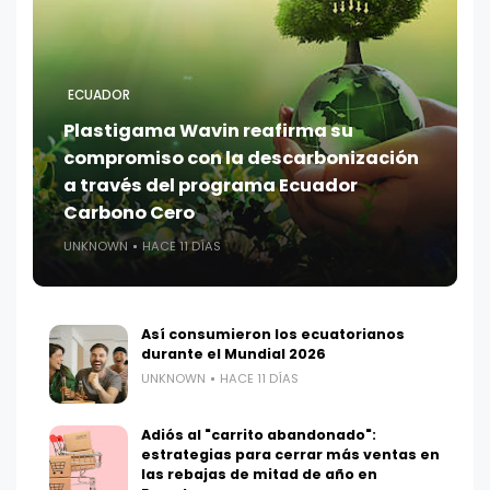
ECUADOR
Plastigama Wavin reafirma su
compromiso con la descarbonización
a través del programa Ecuador
Carbono Cero
UNKNOWN
HACE 11 DÍAS
Así consumieron los ecuatorianos
durante el Mundial 2026
UNKNOWN
HACE 11 DÍAS
Adiós al "carrito abandonado":
estrategias para cerrar más ventas en
las rebajas de mitad de año en