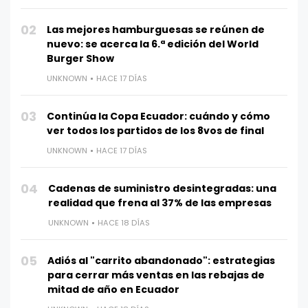
02
Las mejores hamburguesas se reúnen de
nuevo: se acerca la 6.ª edición del World
Burger Show
UNKNOWN
HACE 17 DÍAS
03
Continúa la Copa Ecuador: cuándo y cómo
ver todos los partidos de los 8vos de final
UNKNOWN
HACE 17 DÍAS
04
Cadenas de suministro desintegradas: una
realidad que frena al 37% de las empresas
UNKNOWN
HACE 18 DÍAS
05
Adiós al "carrito abandonado": estrategias
para cerrar más ventas en las rebajas de
mitad de año en Ecuador