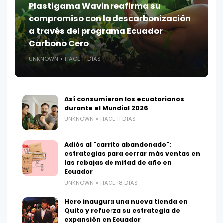
Plastigama Wavin reafirma su
compromiso con la descarbonización
a través del programa Ecuador
Carbono Cero
UNKNOWN
HACE 11 DÍAS
Así consumieron los ecuatorianos
durante el Mundial 2026
UNKNOWN
HACE 11 DÍAS
Adiós al "carrito abandonado":
estrategias para cerrar más ventas en
las rebajas de mitad de año en
Ecuador
UNKNOWN
HACE 18 DÍAS
Hero inaugura una nueva tienda en
Quito y refuerza su estrategia de
expansión en Ecuador