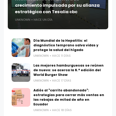
crecimiento impulsada por su alianza
estratégica con Tesalia cbc
UNKNOWN
HACE UN DÍA
Día Mundial de la Hepatitis: el
diagnóstico temprano salva vidas y
protege la salud del hígado
UNKNOWN
HACE 11 DÍAS
Las mejores hamburguesas se reúnen
de nuevo: se acerca la 6.ª edición del
World Burger Show
UNKNOWN
HACE 17 DÍAS
Adiós al "carrito abandonado":
estrategias para cerrar más ventas en
las rebajas de mitad de año en
Ecuador
UNKNOWN
HACE 18 DÍAS