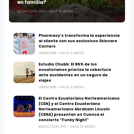
en familia?
REDACCIÓN GYE
HACE 8 MESES
Pharmacy’s transforma la experiencia
al cliente con sus exclusivos Skincare
Centers
UNKNOWN
HACE 8 MESES
Estudio Chubb: El 86% de los
ecuatorianos prioriza la cobertura
ante accidentes en un seguro de
viajes
UNKNOWN
HACE 9 MESES
El Centro Ecuatoriano Norteamericano
(CEN) y el Centro Ecuatoriano
Norteamericano Abraham Lincoln
(CENA) presentan en Cuenca el
concierto “Funky Night”
REDACCIÓN GYE
HACE 10 MESES