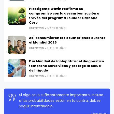
Plastigama Wavin reafirma su
compromiso con la descarbonización a
través del programa Ecuador Carbono
Cero
UNKNOWN
HACE 11 DÍAS
Así consumieron los ecuatorianos durante
el Mundial 2026
UNKNOWN
HACE 11 DÍAS
Día Mundial de la Hepatitis: el diagnóstico
temprano salva vidas y protege la salud
del hígado
UNKNOWN
HACE 11 DÍAS
La persistencia es muy importante. No debes
rendirte a menos que estés obligado a rendirte.
Elon Musk