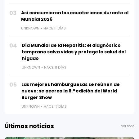
03
Así consumieron los ecuatorianos durante el
Mundial 2026
UNKNOWN
HACE 11 DÍAS
04
Día Mundial de la Hepatitis: el diagnóstico
temprano salva vidas y protege la salud del
hígado
UNKNOWN
HACE 11 DÍAS
05
Las mejores hamburguesas se reúnen de
nuevo: se acerca la 6.ª edición del World
Burger Show
UNKNOWN
HACE 17 DÍAS
Últimas noticias
Ver todo