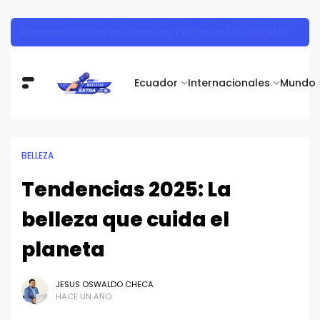
El encebollado es proclamado Patrimonio Cultural Inmaterial del Ecuador, gracias a una iniciativa de Alimentos Real
Ecuador
Internacionales
Mundo
BELLEZA
Tendencias 2025: La
belleza que cuida el
planeta
JESUS OSWALDO CHECA
HACE UN AÑO