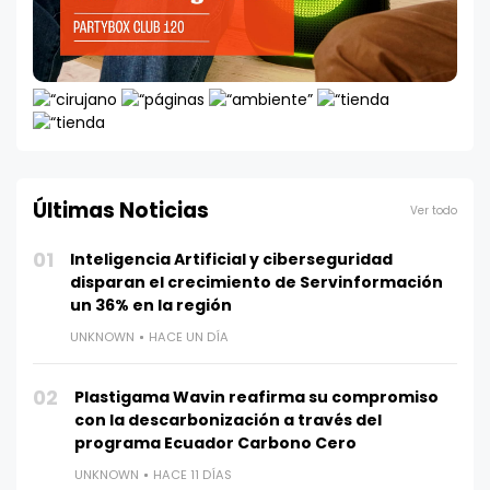
Últimas Noticias
Ver todo
01
Inteligencia Artificial y ciberseguridad
disparan el crecimiento de Servinformación
un 36% en la región
UNKNOWN
HACE UN DÍA
02
Plastigama Wavin reafirma su compromiso
con la descarbonización a través del
programa Ecuador Carbono Cero
UNKNOWN
HACE 11 DÍAS