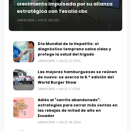
crecimiento impulsada por su alianza
estratégica con Tesalia cbc
UNKNOWN
HACE UN DÍA
Día Mundial de la Hepatitis: el
diagnóstico temprano salva vidas y
protege la salud del hígado
UNKNOWN
HACE 12 DÍAS
Las mejores hamburguesas se reúnen
de nuevo: se acerca la 6.ª edición del
World Burger Show
UNKNOWN
HACE 17 DÍAS
Adiós al "carrito abandonado":
estrategias para cerrar más ventas en
las rebajas de mitad de año en
Ecuador
UNKNOWN
HACE 18 DÍAS