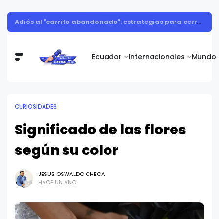
Adiós al "carrito abandonado": estrategias para cerrar más ventas en las rebajas de mitad de año en Ecuador
Ecuador
Internacionales
Mundo
CURIOSIDADES
Significado de las flores
según su color
JESUS OSWALDO CHECA
HACE UN AÑO