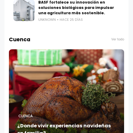
BASF fortalece su innovación en
soluciones biológicas para impulsar
una agricultura más sostenible.
UNKNOWN
HACE 25 DÍAS
Cuenca
Ver todo
CUENCA
¿Donde vivir experiencias navideñas