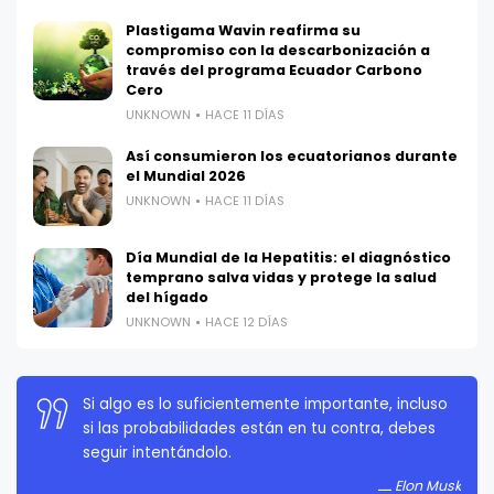
Plastigama Wavin reafirma su
compromiso con la descarbonización a
través del programa Ecuador Carbono
Cero
UNKNOWN
HACE 11 DÍAS
Así consumieron los ecuatorianos durante
el Mundial 2026
UNKNOWN
HACE 11 DÍAS
Día Mundial de la Hepatitis: el diagnóstico
temprano salva vidas y protege la salud
del hígado
UNKNOWN
HACE 12 DÍAS
Si algo es lo suficientemente importante, incluso
si las probabilidades están en tu contra, debes
seguir intentándolo.
Elon Musk