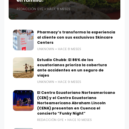
en familia?
REDACCIÓN GYE
HACE 8 MESES
Pharmacy’s transforma la experiencia
al cliente con sus exclusivos Skincare
Centers
UNKNOWN
HACE 8 MESES
Estudio Chubb: El 86% de los
ecuatorianos prioriza la cobertura
ante accidentes en un seguro de
viajes
UNKNOWN
HACE 9 MESES
El Centro Ecuatoriano Norteamericano
(CEN) y el Centro Ecuatoriano
Norteamericano Abraham Lincoln
(CENA) presentan en Cuenca el
concierto “Funky Night”
REDACCIÓN GYE
HACE 10 MESES