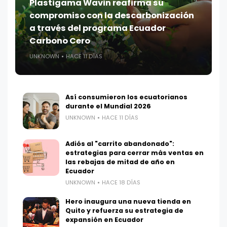
Plastigama Wavin reafirma su
compromiso con la descarbonización
a través del programa Ecuador
Carbono Cero
UNKNOWN
HACE 11 DÍAS
Así consumieron los ecuatorianos
durante el Mundial 2026
UNKNOWN
HACE 11 DÍAS
Adiós al "carrito abandonado":
estrategias para cerrar más ventas en
las rebajas de mitad de año en
Ecuador
UNKNOWN
HACE 18 DÍAS
Hero inaugura una nueva tienda en
Quito y refuerza su estrategia de
expansión en Ecuador