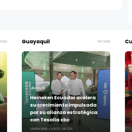
Guayaquil
Cu
 todo
Ver todo
ALIANZA
Heineken Ecuador acelera
su crecimiento impulsada
por su alianza estratégica
con Tesalia cbc
UNKNOWN
HACE UN DÍA