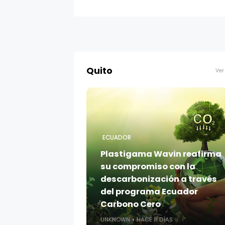
Quito
Ver
ECUADOR
Plastigama Wavin reafirma
su compromiso con la
descarbonización a través
del programa Ecuador
Carbono Cero
UNKNOWN
HACE 11 DÍAS