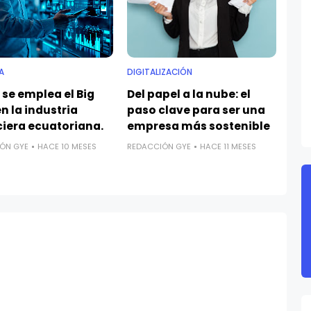
A
DIGITALIZACIÓN
se emplea el Big
Del papel a la nube: el
n la industria
paso clave para ser una
ciera ecuatoriana.
empresa más sostenible
ÓN GYE
HACE 10 MESES
REDACCIÓN GYE
HACE 11 MESES