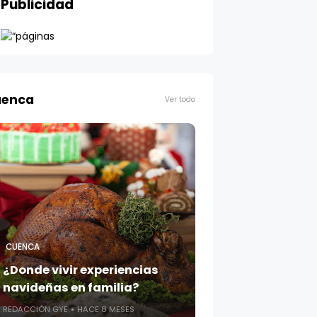
Publicidad
enca
Ver todo
CUENCA
¿Donde vivir experiencias
navideñas en familia?
REDACCIÓN GYE
HACE 8 MESES