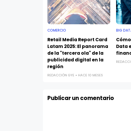
COMERCIO
BIG DAT
Retail Media Report Card
Cómo 
Latam 2025: El panorama
Data e
de la "tercera ola" de la
finan
publicidad digital en la
REDACCI
región
REDACCIÓN GYE
HACE 10 MESES
Publicar un comentario