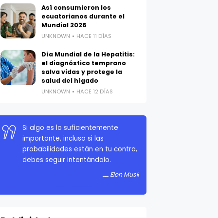
Así consumieron los
ecuatorianos durante el
Mundial 2026
UNKNOWN
HACE 11 DÍAS
Día Mundial de la Hepatitis:
el diagnóstico temprano
salva vidas y protege la
salud del hígado
UNKNOWN
HACE 12 DÍAS
Si algo es lo suficientemente
importante, incluso si las
probabilidades están en tu contra,
debes seguir intentándolo.
Elon Musk