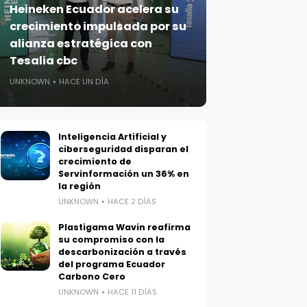
Heineken Ecuador acelera su
crecimiento impulsada por su
alianza estratégica con
Tesalia cbc
UNKNOWN
HACE UN DÍA
Inteligencia Artificial y
ciberseguridad disparan el
crecimiento de
Servinformación un 36% en
la región
UNKNOWN
HACE 2 DÍAS
Plastigama Wavin reafirma
su compromiso con la
descarbonización a través
del programa Ecuador
Carbono Cero
UNKNOWN
HACE 11 DÍAS