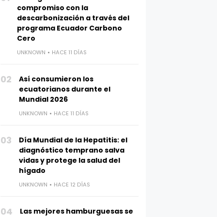
compromiso con la
descarbonización a través del
programa Ecuador Carbono
Cero
UNKNOWN
HACE 11 DÍAS
02
Así consumieron los
ecuatorianos durante el
Mundial 2026
UNKNOWN
HACE 11 DÍAS
03
Día Mundial de la Hepatitis: el
diagnóstico temprano salva
vidas y protege la salud del
hígado
UNKNOWN
HACE 12 DÍAS
04
Las mejores hamburguesas se