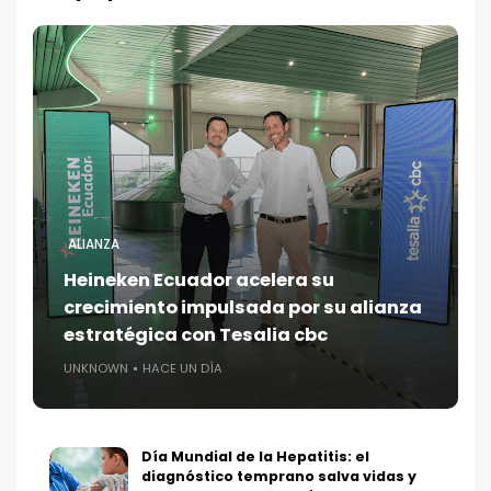
ALIANZA
Heineken Ecuador acelera su
crecimiento impulsada por su alianza
estratégica con Tesalia cbc
UNKNOWN
HACE UN DÍA
Día Mundial de la Hepatitis: el
diagnóstico temprano salva vidas y