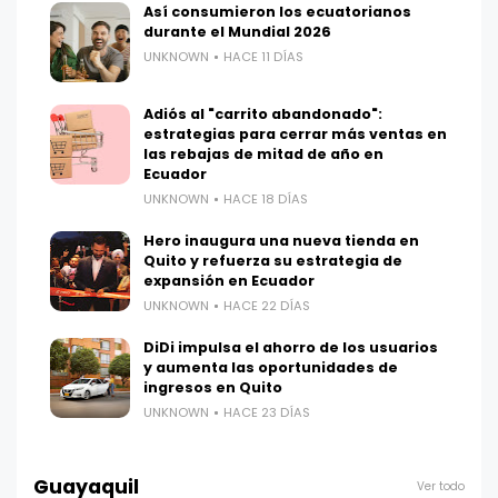
Así consumieron los ecuatorianos
durante el Mundial 2026
UNKNOWN
HACE 11 DÍAS
Adiós al "carrito abandonado":
estrategias para cerrar más ventas en
las rebajas de mitad de año en
Ecuador
UNKNOWN
HACE 18 DÍAS
Hero inaugura una nueva tienda en
Quito y refuerza su estrategia de
expansión en Ecuador
UNKNOWN
HACE 22 DÍAS
DiDi impulsa el ahorro de los usuarios
y aumenta las oportunidades de
ingresos en Quito
UNKNOWN
HACE 23 DÍAS
Guayaquil
Ver todo