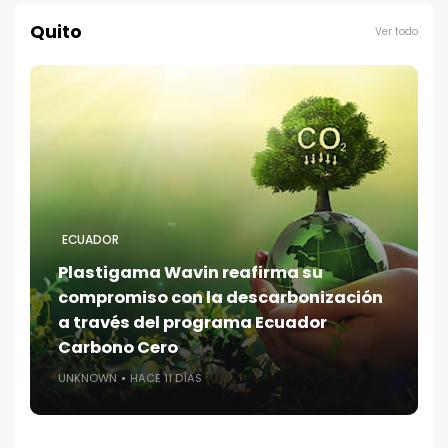
Quito
Ver todo
ECUADOR
Plastigama Wavin reafirma su
compromiso con la descarbonización
a través del programa Ecuador
Carbono Cero
UNKNOWN
HACE 11 DÍAS