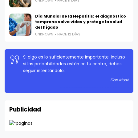
UNKNOWN
HACE 11 DÍAS
Día Mundial de la Hepatitis: el diagnóstico
temprano salva vidas y protege la salud
del hígado
UNKNOWN
HACE 12 DÍAS
Si algo es lo suficientemente importante, incluso
si las probabilidades están en tu contra, debes
seguir intentándolo.
Elon Musk
Publicidad