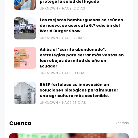
protege la salud del hígado
UNKNOWN
HACE 12 DÍAS
Las mejores hamburguesas se reúnen
de nuevo: se acerca la 6.ª edición del
World Burger Show
UNKNOWN
HACE 17 DÍAS
Adiós al "carrito abandonado":
estrategias para cerrar más ventas en
las rebajas de mitad de año en
Ecuador
UNKNOWN
HACE 18 DÍAS
BASF fortalece su innovación en
soluciones biológicas para impulsar
una agricultura más sostenible.
UNKNOWN
HACE 25 DÍAS
Cuenca
Ver todo