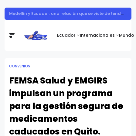
Adiós al "carrito abandonado": estrategias para cerrar más ventas en las rebajas de mitad de año en Ecuador
Ecuador
Internacionales
Mundo
CONVENIOS
FEMSA Salud y EMGIRS
impulsan un programa
para la gestión segura de
medicamentos
caducados en Quito.