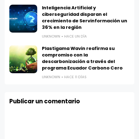
Inteligencia Artificial y
ciberseguridad disparan el
crecimiento de Servinformación un
36% en la región
UNKNOWN
HACE UN DÍA
Plastigama Wavin reafirma su
compromiso con la
descarbonización a través del
programa Ecuador Carbono Cero
UNKNOWN
HACE 11 DÍAS
Publicar un comentario