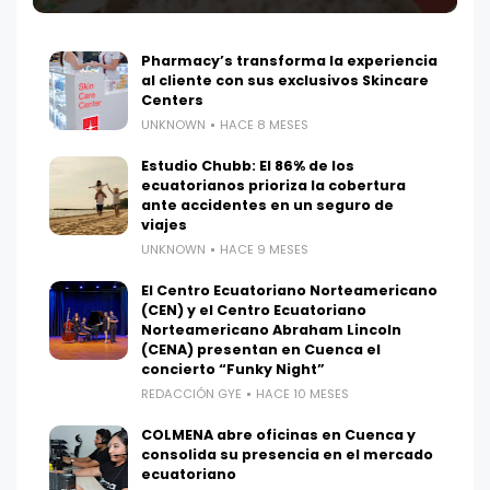
Pharmacy’s transforma la experiencia
al cliente con sus exclusivos Skincare
Centers
UNKNOWN
HACE 8 MESES
Estudio Chubb: El 86% de los
ecuatorianos prioriza la cobertura
ante accidentes en un seguro de
viajes
UNKNOWN
HACE 9 MESES
El Centro Ecuatoriano Norteamericano
(CEN) y el Centro Ecuatoriano
Norteamericano Abraham Lincoln
(CENA) presentan en Cuenca el
concierto “Funky Night”
REDACCIÓN GYE
HACE 10 MESES
COLMENA abre oficinas en Cuenca y
consolida su presencia en el mercado
ecuatoriano