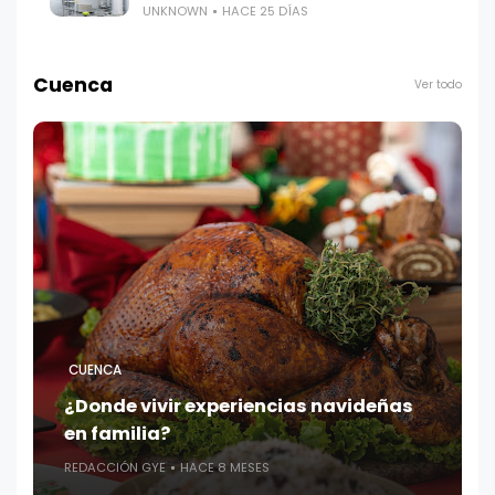
UNKNOWN
HACE 25 DÍAS
Cuenca
Ver todo
CUENCA
¿Donde vivir experiencias navideñas
en familia?
REDACCIÓN GYE
HACE 8 MESES