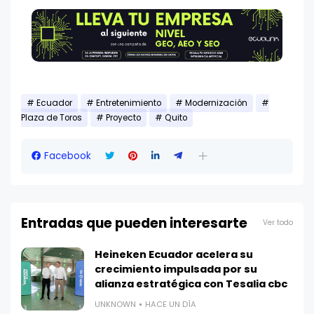
Ecuador
Entretenimiento
Modernización
Plaza de Toros
Proyecto
Quito
Facebook
Entradas que pueden interesarte
Ver todo
Heineken Ecuador acelera su
crecimiento impulsada por su
alianza estratégica con Tesalia cbc
UNKNOWN
HACE UN DÍA