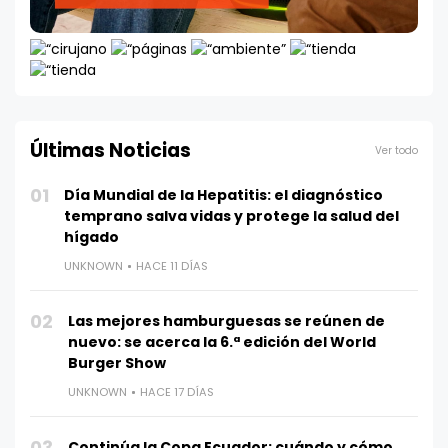
Últimas Noticias
Ver todo
01
Día Mundial de la Hepatitis: el diagnóstico
temprano salva vidas y protege la salud del
hígado
UNKNOWN
HACE 11 DÍAS
02
Las mejores hamburguesas se reúnen de
nuevo: se acerca la 6.ª edición del World
Burger Show
UNKNOWN
HACE 17 DÍAS
03
Continúa la Copa Ecuador: cuándo y cómo