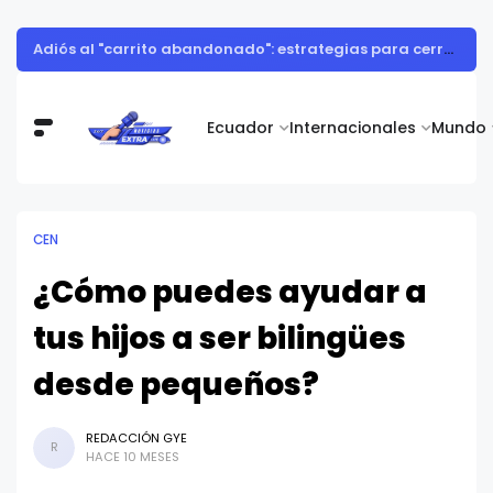
Adiós al "carrito abandonado": estrategias para cerrar más ventas en las rebajas de mitad de año en Ecuador
Ecuador
Internacionales
Mundo
CEN
¿Cómo puedes ayudar a
tus hijos a ser bilingües
desde pequeños?
REDACCIÓN GYE
R
HACE 10 MESES