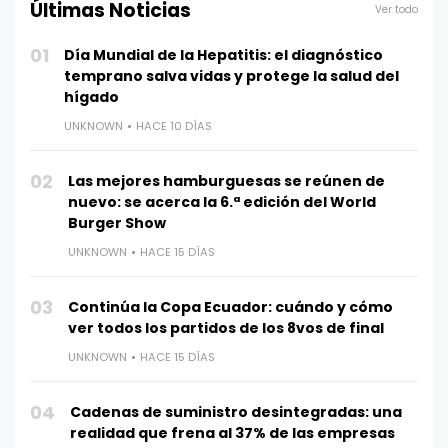
Últimas Noticias
Ver todo
01
Día Mundial de la Hepatitis: el diagnóstico
temprano salva vidas y protege la salud del
hígado
UNKNOWN
HACE 10 DÍAS
02
Las mejores hamburguesas se reúnen de
nuevo: se acerca la 6.ª edición del World
Burger Show
UNKNOWN
HACE 15 DÍAS
03
Continúa la Copa Ecuador: cuándo y cómo
ver todos los partidos de los 8vos de final
UNKNOWN
HACE 15 DÍAS
04
Cadenas de suministro desintegradas: una
realidad que frena al 37% de las empresas