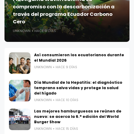
compromiso con la descarbonización a
través del programa Ecuador Carbono
Cero
UNKNOWN
HACE 9 DÍAS
Así consumieron los ecuatorianos durante
el Mundial 2026
UNKNOWN
HACE 9 DÍAS
Día Mundial de la Hepatitis: el diagnóstico
temprano salva vidas y protege la salud
del hígado
UNKNOWN
HACE 10 DÍAS
Las mejores hamburguesas se reúnen de
nuevo: se acerca la 6.ª edición del World
Burger Show
UNKNOWN
HACE 15 DÍAS