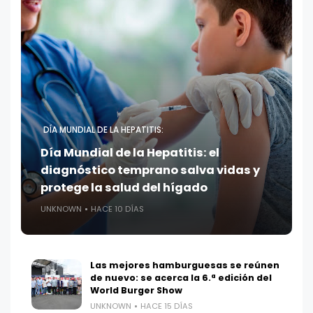
DÍA MUNDIAL DE LA HEPATITIS:
Día Mundial de la Hepatitis: el
diagnóstico temprano salva vidas y
protege la salud del hígado
UNKNOWN
HACE 10 DÍAS
Las mejores hamburguesas se reúnen
de nuevo: se acerca la 6.ª edición del
World Burger Show
UNKNOWN
HACE 15 DÍAS