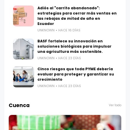
Adiós al "carrito abandonado":
estrategias para cerrar más ventas en
las rebajas de mitad de año en
Ecuador
UNKNOWN
HACE 16 DÍAS
BASF fortalece su innovación en
soluciones biológicas para impulsar
una agricultura más sostenible.
UNKNOWN
HACE 23 DÍAS
Cinco riesgos que toda PYME debería
evaluar para proteger y garantizar su
crecimiento
UNKNOWN
HACE 23 DÍAS
Cuenca
Ver todo