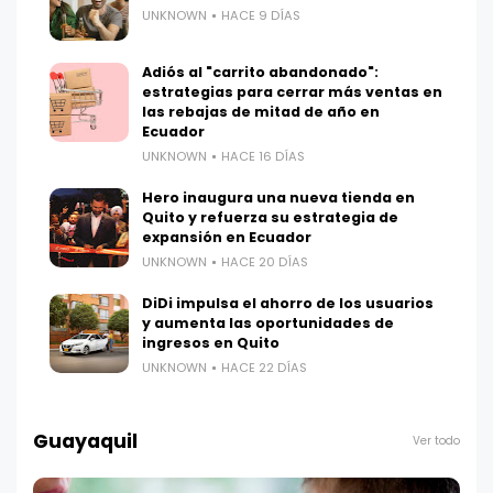
UNKNOWN
HACE 9 DÍAS
Adiós al "carrito abandonado":
estrategias para cerrar más ventas en
las rebajas de mitad de año en
Ecuador
UNKNOWN
HACE 16 DÍAS
Hero inaugura una nueva tienda en
Quito y refuerza su estrategia de
expansión en Ecuador
UNKNOWN
HACE 20 DÍAS
DiDi impulsa el ahorro de los usuarios
y aumenta las oportunidades de
ingresos en Quito
UNKNOWN
HACE 22 DÍAS
Guayaquil
Ver todo