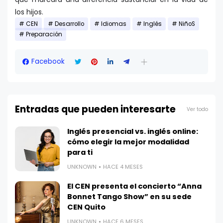
los hijos.
CEN
Desarrollo
Idiomas
Inglés
NiñoS
Preparación
Facebook
Entradas que pueden interesarte
Ver todo
Inglés presencial vs. inglés online:
cómo elegir la mejor modalidad
para ti
UNKNOWN
HACE 4 MESES
El CEN presenta el concierto “Anna
Bonnet Tango Show” en su sede
CEN Quito
UNKNOWN
HACE 6 MESES