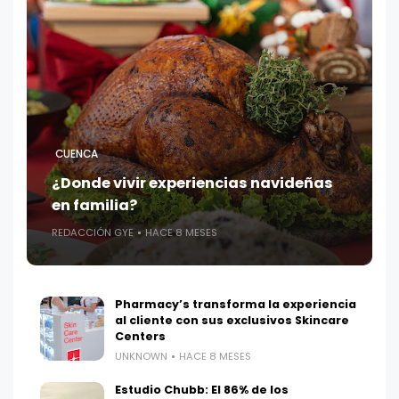
CUENCA
¿Donde vivir experiencias navideñas
en familia?
REDACCIÓN GYE
HACE 8 MESES
Pharmacy’s transforma la experiencia
al cliente con sus exclusivos Skincare
Centers
UNKNOWN
HACE 8 MESES
Estudio Chubb: El 86% de los