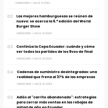
UNKNOWN
HACE 9 DÍAS
02
Las mejores hamburguesas se reúnen de
nuevo: se acerca la 6.ª edición del World
Burger Show
UNKNOWN
HACE 14 DÍAS
03
Continúa la Copa Ecuador: cuándo y cómo
ver todos los partidos de los 8vos de final
UNKNOWN
HACE 14 DÍAS
04
Cadenas de suministro desintegradas: una
realidad que frena al 37% de las empresas
UNKNOWN
HACE 15 DÍAS
05
Adiós al "carrito abandonado": estrategias
para cerrar más ventas en las rebajas de
mitad de año en Ecuador