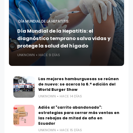
DÍA MUNDIAL DE LA HEPATITIS:
Día Mundial de la Hepatitis: el
diagnóstico temprano salva vidas y
protege la salud del hígado
UNKNOWN
HACE 9 DÍAS
Las mejores hamburguesas se reúnen
de nuevo: se acerca la 6.ª edición del
World Burger Show
UNKNOWN
HACE 14 DÍAS
Adiós al "carrito abandonado":
estrategias para cerrar más ventas en
las rebajas de mitad de año en
Ecuador
UNKNOWN
HACE 15 DÍAS