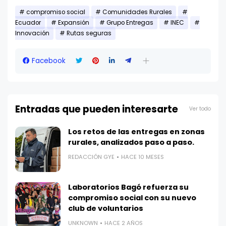
compromiso social
Comunidades Rurales
Ecuador
Expansión
Grupo Entregas
INEC
Innovación
Rutas seguras
Facebook
Entradas que pueden interesarte
Ver todo
Los retos de las entregas en zonas
rurales, analizados paso a paso.
REDACCIÓN GYE
HACE 10 MESES
Laboratorios Bagó refuerza su
compromiso social con su nuevo
club de voluntarios
UNKNOWN
HACE 2 AÑOS