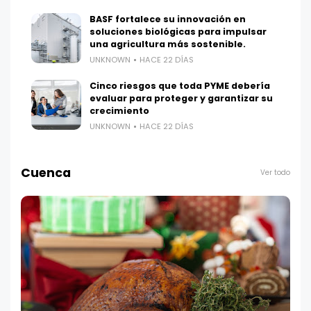
BASF fortalece su innovación en
soluciones biológicas para impulsar
una agricultura más sostenible.
UNKNOWN
HACE 22 DÍAS
Cinco riesgos que toda PYME debería
evaluar para proteger y garantizar su
crecimiento
UNKNOWN
HACE 22 DÍAS
Cuenca
Ver todo