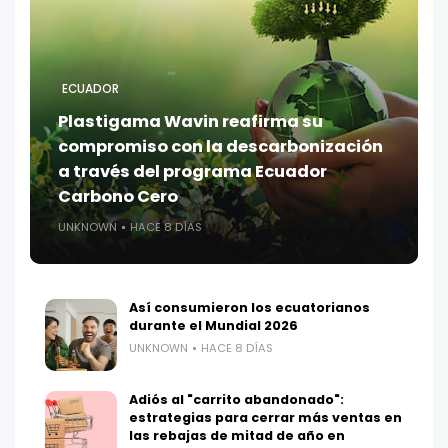
ECUADOR
Plastigama Wavin reafirma su
compromiso con la descarbonización
a través del programa Ecuador
Carbono Cero
UNKNOWN
HACE 8 DÍAS
Así consumieron los ecuatorianos
durante el Mundial 2026
UNKNOWN
HACE 8 DÍAS
Adiós al "carrito abandonado":
estrategias para cerrar más ventas en
las rebajas de mitad de año en