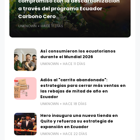
compromiso con la descarbonización
a través del programa Ecuador
Carbono Cero
UNKNOWN
HACE 11 DÍAS
Así consumieron los ecuatorianos
durante el Mundial 2026
UNKNOWN
HACE 11 DÍAS
Adiós al "carrito abandonado":
estrategias para cerrar más ventas en
las rebajas de mitad de año en
Ecuador
UNKNOWN
HACE 18 DÍAS
Hero inaugura una nueva tienda en
Quito y refuerza su estrategia de
expansión en Ecuador
UNKNOWN
HACE 22 DÍAS