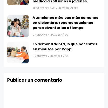
médica a 250 niños y jóvenes.
REDACCIÓN GYE
HACE 10 MESES
Atenciones médicas más comunes
en diciembre: recomendaciones
para solventarlas a tiempo.
UNKNOWN
HACE 2 AÑOS
En Semana Santa, lo que necesites
en minutos por Rappi
UNKNOWN
HACE 3 AÑOS
Publicar un comentario