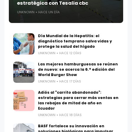
estratégica con Tesalia cbc
UNKNOWN
HACE UN DÍA
Día Mundial de la Hepatitis: el
diagnóstico temprano salva vidas y
protege la salud del hígado
UNKNOWN
HACE 12 DÍAS
Las mejores hamburguesas se reúnen
de nuevo: se acerca la 6.ª edición del
World Burger Show
UNKNOWN
HACE 17 DÍAS
Adiós al "carrito abandonado":
estrategias para cerrar más ventas en
las rebajas de mitad de año en
Ecuador
UNKNOWN
HACE 18 DÍAS
BASF fortalece su innovación en
soluciones biológicas para impulsar