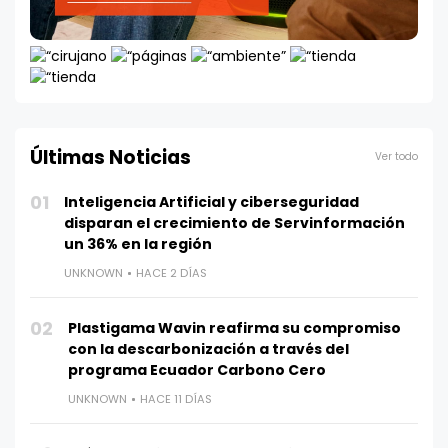
Últimas Noticias
Ver todo
01
Inteligencia Artificial y ciberseguridad
disparan el crecimiento de Servinformación
un 36% en la región
UNKNOWN
HACE 2 DÍAS
02
Plastigama Wavin reafirma su compromiso
con la descarbonización a través del
programa Ecuador Carbono Cero
UNKNOWN
HACE 11 DÍAS