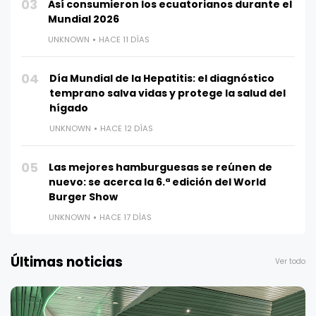
03
Así consumieron los ecuatorianos durante el
Mundial 2026
UNKNOWN
HACE 11 DÍAS
04
Día Mundial de la Hepatitis: el diagnóstico
temprano salva vidas y protege la salud del
hígado
UNKNOWN
HACE 12 DÍAS
05
Las mejores hamburguesas se reúnen de
nuevo: se acerca la 6.ª edición del World
Burger Show
UNKNOWN
HACE 17 DÍAS
Últimas noticias
Ver todo