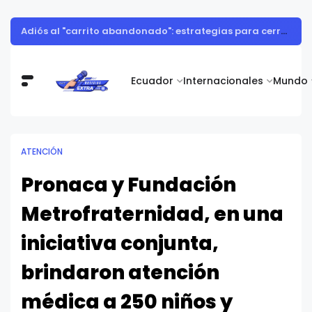
El encebollado es proclamado Patrimonio Cultural Inmaterial del Ecuador, gracias a una iniciativa de Alimentos Real
Ecuador
Internacionales
Mundo
ATENCIÓN
Pronaca y Fundación
Metrofraternidad, en una
iniciativa conjunta,
brindaron atención
médica a 250 niños y