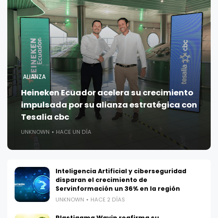
ALIANZA
Heineken Ecuador acelera su crecimiento
impulsada por su alianza estratégica con
Tesalia cbc
UNKNOWN
HACE UN DÍA
Inteligencia Artificial y ciberseguridad
disparan el crecimiento de
Servinformación un 36% en la región
UNKNOWN
HACE 2 DÍAS
Plastigama Wavin reafirma su