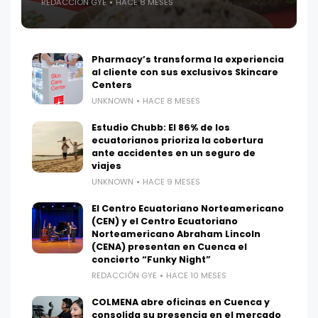
REDACCIÓN GYE
HACE 8 MESES
Pharmacy’s transforma la experiencia
al cliente con sus exclusivos Skincare
Centers
UNKNOWN
HACE 8 MESES
Estudio Chubb: El 86% de los
ecuatorianos prioriza la cobertura
ante accidentes en un seguro de
viajes
UNKNOWN
HACE 9 MESES
El Centro Ecuatoriano Norteamericano
(CEN) y el Centro Ecuatoriano
Norteamericano Abraham Lincoln
(CENA) presentan en Cuenca el
concierto “Funky Night”
REDACCIÓN GYE
HACE 10 MESES
COLMENA abre oficinas en Cuenca y
consolida su presencia en el mercado