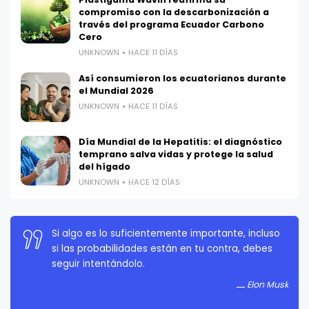
compromiso con la descarbonización a
través del programa Ecuador Carbono
Cero
UNKNOWN
HACE 11 DÍAS
Así consumieron los ecuatorianos durante
el Mundial 2026
UNKNOWN
HACE 11 DÍAS
Día Mundial de la Hepatitis: el diagnóstico
temprano salva vidas y protege la salud
del hígado
UNKNOWN
HACE 12 DÍAS
Si algo es lo suficientemente importante, incluso
La persistencia es muy importante. No debes
si las probabilidades están en tu contra, debes
rendirte a menos que estés obligado a rendirte.
seguir intentándolo.
Elon Musk
Elon Musk