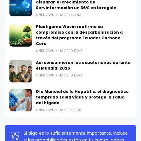
disparan el crecimiento de
Servinformación un 36% en la región
UNKNOWN
HACE UN DÍA
Plastigama Wavin reafirma su
compromiso con la descarbonización a
través del programa Ecuador Carbono
Cero
UNKNOWN
HACE 10 DÍAS
Así consumieron los ecuatorianos durante
el Mundial 2026
UNKNOWN
HACE 10 DÍAS
Día Mundial de la Hepatitis: el diagnóstico
temprano salva vidas y protege la salud
del hígado
UNKNOWN
HACE 11 DÍAS
La persistencia es muy importante. No debes
rendirte a menos que estés obligado a rendirte.