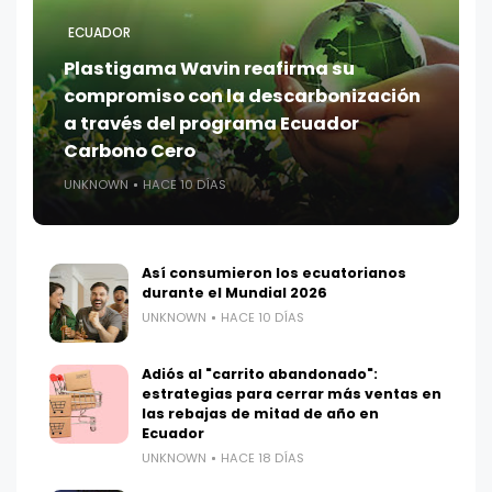
ECUADOR
Plastigama Wavin reafirma su
compromiso con la descarbonización
a través del programa Ecuador
Carbono Cero
UNKNOWN
HACE 10 DÍAS
Así consumieron los ecuatorianos
durante el Mundial 2026
UNKNOWN
HACE 10 DÍAS
Adiós al "carrito abandonado":
estrategias para cerrar más ventas en
las rebajas de mitad de año en
Ecuador
UNKNOWN
HACE 18 DÍAS