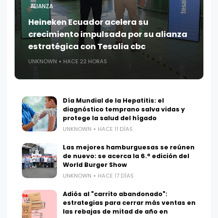
ALIANZA
Heineken Ecuador acelera su
crecimiento impulsada por su alianza
estratégica con Tesalia cbc
UNKNOWN
HACE 22 HORAS
Día Mundial de la Hepatitis: el
diagnóstico temprano salva vidas y
protege la salud del hígado
UNKNOWN
HACE 11 DÍAS
Las mejores hamburguesas se reúnen
de nuevo: se acerca la 6.ª edición del
World Burger Show
UNKNOWN
HACE 17 DÍAS
Adiós al "carrito abandonado":
estrategias para cerrar más ventas en
las rebajas de mitad de año en