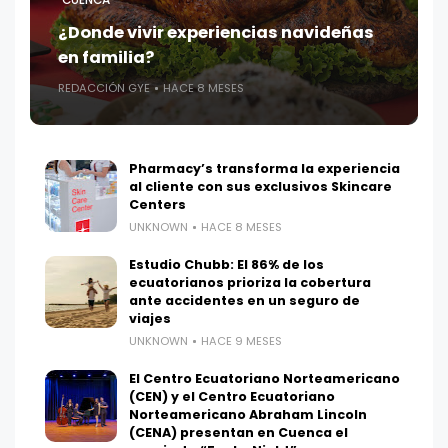
¿Donde vivir experiencias navideñas
en familia?
REDACCIÓN GYE
HACE 8 MESES
Pharmacy’s transforma la experiencia
al cliente con sus exclusivos Skincare
Centers
UNKNOWN
HACE 8 MESES
Estudio Chubb: El 86% de los
ecuatorianos prioriza la cobertura
ante accidentes en un seguro de
viajes
UNKNOWN
HACE 9 MESES
El Centro Ecuatoriano Norteamericano
(CEN) y el Centro Ecuatoriano
Norteamericano Abraham Lincoln
(CENA) presentan en Cuenca el