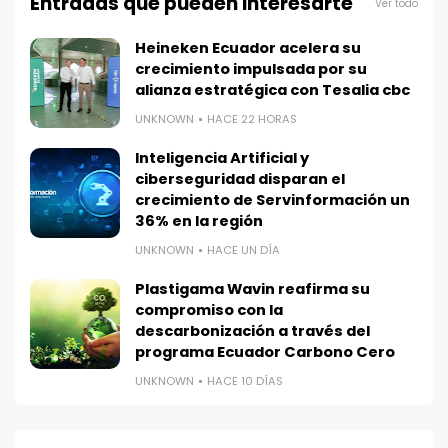
Entradas que pueden interesarte
Ver todo
Heineken Ecuador acelera su
crecimiento impulsada por su
alianza estratégica con Tesalia cbc
UNKNOWN
HACE 22 HORAS
Inteligencia Artificial y
ciberseguridad disparan el
crecimiento de Servinformación un
36% en la región
UNKNOWN
HACE UN DÍA
Plastigama Wavin reafirma su
compromiso con la
descarbonización a través del
programa Ecuador Carbono Cero
UNKNOWN
HACE 10 DÍAS