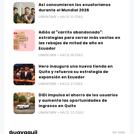
Así consumieron los ecuatorianos
durante el Mundial 2026
UNKNOWN
HACE 10 DÍAS
Adiós al "carrito abandonado":
estrategias para cerrar más ventas en
las rebajas de mitad de año en
Ecuador
UNKNOWN
HACE 18 DÍAS
Hero inaugura una nueva tienda en
Quito y refuerza su estrategia de
expansión en Ecuador
UNKNOWN
HACE 21 DÍAS
DiDi impulsa el ahorro de los usuarios
y aumenta las oportunidades de
ingresos en Quito
UNKNOWN
HACE 23 DÍAS
Guayaquil
Ver todo