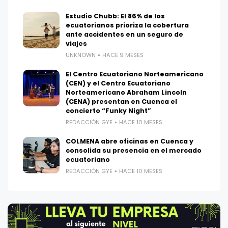
Estudio Chubb: El 86% de los
ecuatorianos prioriza la cobertura
ante accidentes en un seguro de
viajes
UNKNOWN
HACE 9 MESES
El Centro Ecuatoriano Norteamericano
(CEN) y el Centro Ecuatoriano
Norteamericano Abraham Lincoln
(CENA) presentan en Cuenca el
concierto “Funky Night”
REDACCIÓN GYE
HACE 10 MESES
COLMENA abre oficinas en Cuenca y
consolida su presencia en el mercado
ecuatoriano
REDACCIÓN GYE
HACE 10 MESES