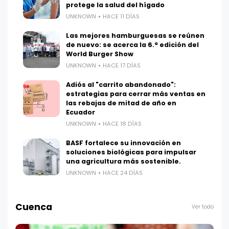
protege la salud del hígado
UNKNOWN
HACE 11 DÍAS
Las mejores hamburguesas se reúnen
de nuevo: se acerca la 6.ª edición del
World Burger Show
UNKNOWN
HACE 17 DÍAS
Adiós al "carrito abandonado":
estrategias para cerrar más ventas en
las rebajas de mitad de año en
Ecuador
UNKNOWN
HACE 18 DÍAS
BASF fortalece su innovación en
soluciones biológicas para impulsar
una agricultura más sostenible.
UNKNOWN
HACE 24 DÍAS
Cuenca
Ver todo