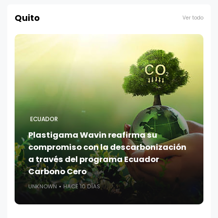
Quito
Ver todo
ECUADOR
Plastigama Wavin reafirma su
compromiso con la descarbonización
a través del programa Ecuador
Carbono Cero
UNKNOWN
HACE 10 DÍAS