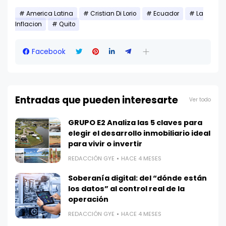
America Latina
Cristian Di Lorio
Ecuador
La
Inflacion
Quito
Facebook
Entradas que pueden interesarte
Ver todo
GRUPO E2 Analiza las 5 claves para
elegir el desarrollo inmobiliario ideal
para vivir o invertir
REDACCIÓN GYE
HACE 4 MESES
Soberanía digital: del “dónde están
los datos” al control real de la
operación
REDACCIÓN GYE
HACE 4 MESES