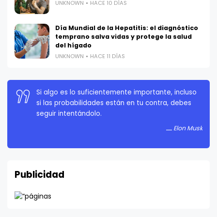
UNKNOWN
HACE 10 DÍAS
Día Mundial de la Hepatitis: el diagnóstico
temprano salva vidas y protege la salud
del hígado
UNKNOWN
HACE 11 DÍAS
La persistencia es muy importante. No debes
rendirte a menos que estés obligado a rendirte.
Elon Musk
Publicidad